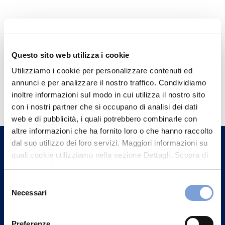
Questo sito web utilizza i cookie
Utilizziamo i cookie per personalizzare contenuti ed
annunci e per analizzare il nostro traffico. Condividiamo
Hai bisogno di
inoltre informazioni sul modo in cui utilizza il nostro sito
informazioni?
con i nostri partner che si occupano di analisi dei dati
Trova l'Agenzia più vicina a te e parla con
web e di pubblicità, i quali potrebbero combinarle con
altre informazioni che ha fornito loro o che hanno raccolto
un nostro Agente.
dal suo utilizzo dei loro servizi. Maggiori informazioni su
quali cookie utilizziamo nella sezione Dettagli. Scopra di
Contattaci
più su chi siamo, come può contattarci e come trattiamo i
dati personali nella nostra Informativa sulla privacy che
Selezione
può trovare nel footer del sito nella sezione "Informativa
Necessari
del
Privacy del sito".
consenso
Preferenze