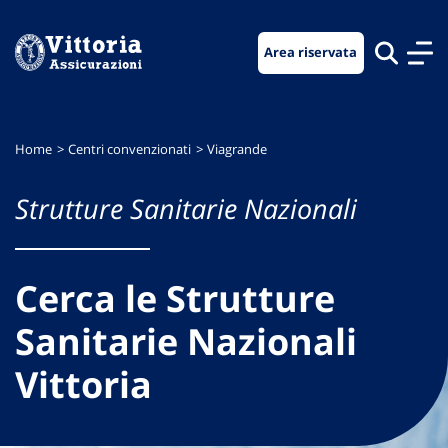
Vai
Vai
Vai
al
al
al
Area riservata
menu
contenuto
footer
di
principale
navigazione
Home
Centri convenzionati
Viagrande
Strutture Sanitarie Nazionali
Cerca le Strutture
Sanitarie Nazionali
Vittoria