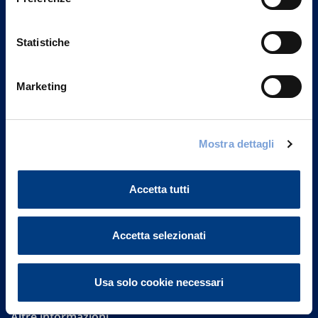
Statistiche
Marketing
Vittoria Assicurazioni S.p.A.
Mostra dettagli
Via Ignazio Gardella, 2
20149 Milano
Part. IVA 01329510158
Accetta tutti
FAQ
Accetta selezionati
Governance
Investor Relations
Usa solo cookie necessari
Altre informazioni