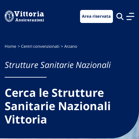
Vai
Vai
Vai
al
al
al
Area riservata
menu
contenuto
footer
di
principale
navigazione
Home
Centri convenzionati
Arzano
Strutture Sanitarie Nazionali
Cerca le Strutture
Sanitarie Nazionali
Vittoria