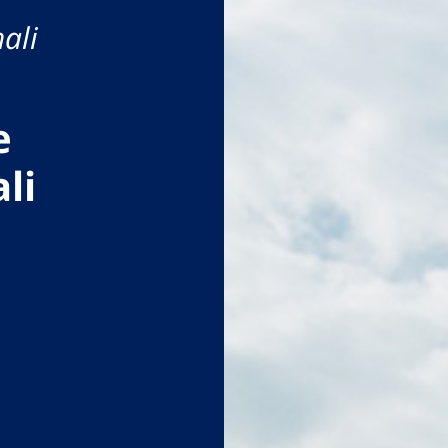
ali
e
li