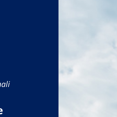
ali
e