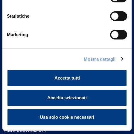
Statistiche
Marketing
Vittoria Assicurazioni S.p.A.
Via Ignazio Gardella, 2
Mostra dettagli
20149 Milano
Part. IVA 01329510158
Accetta tutti
FAQ
Accetta selezionati
Governance
Investor Relations
Usa solo cookie necessari
Altre informazioni