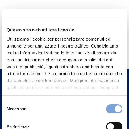
Questo sito web utilizza i cookie
Utilizziamo i cookie per personalizzare contenuti ed
Hai bisogno di
annunci e per analizzare il nostro traffico. Condividiamo
inoltre informazioni sul modo in cui utilizza il nostro sito
informazioni?
con i nostri partner che si occupano di analisi dei dati
Trova l'Agenzia più vicina a te e parla con
web e di pubblicità, i quali potrebbero combinarle con
un nostro Agente.
altre informazioni che ha fornito loro o che hanno raccolto
dal suo utilizzo dei loro servizi. Maggiori informazioni su
quali cookie utilizziamo nella sezione Dettagli. Scopra di
Contattaci
più su chi siamo, come può contattarci e come trattiamo i
dati personali nella nostra Informativa sulla privacy che
Selezione
può trovare nel footer del sito nella sezione "Informativa
Necessari
del
Privacy del sito".
consenso
Preferenze