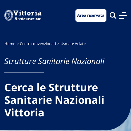
Vai
Vai
Vai
al
al
al
Area riservata
menu
contenuto
footer
di
principale
navigazione
Home
Centri convenzionati
Usmate Velate
Strutture Sanitarie Nazionali
Cerca le Strutture
Sanitarie Nazionali
Vittoria