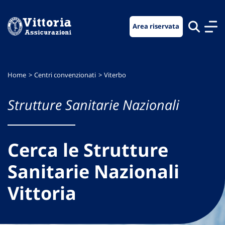
Vai
Vai
Vai
al
al
al
Area riservata
menu
contenuto
footer
di
principale
navigazione
Home
Centri convenzionati
Viterbo
Strutture Sanitarie Nazionali
Cerca le Strutture
Sanitarie Nazionali
Vittoria