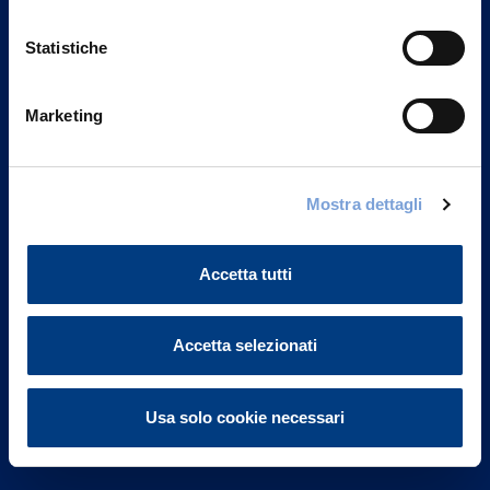
Statistiche
Marketing
Vittoria Assicurazioni S.p.A.
Via Ignazio Gardella, 2
Mostra dettagli
20149 Milano
Part. IVA 01329510158
Accetta tutti
FAQ
Accetta selezionati
Governance
Investor Relations
Usa solo cookie necessari
Altre informazioni