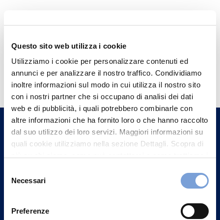
Questo sito web utilizza i cookie
Utilizziamo i cookie per personalizzare contenuti ed
Hai bisogno di
annunci e per analizzare il nostro traffico. Condividiamo
informazioni?
inoltre informazioni sul modo in cui utilizza il nostro sito
con i nostri partner che si occupano di analisi dei dati
Trova l'Agenzia più vicina a te e parla con
web e di pubblicità, i quali potrebbero combinarle con
un nostro Agente.
altre informazioni che ha fornito loro o che hanno raccolto
dal suo utilizzo dei loro servizi. Maggiori informazioni su
Contattaci
quali cookie utilizziamo nella sezione Dettagli. Scopra di
più su chi siamo, come può contattarci e come trattiamo i
dati personali nella nostra Informativa sulla privacy che
Selezione
può trovare nel footer del sito nella sezione "Informativa
Necessari
del
Privacy del sito".
consenso
Preferenze