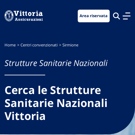
Vai
Vai
Vai
al
al
al
Area riservata
menu
contenuto
footer
di
principale
navigazione
Home
Centri convenzionati
Sirmione
Strutture Sanitarie Nazionali
Cerca le Strutture
Sanitarie Nazionali
Vittoria