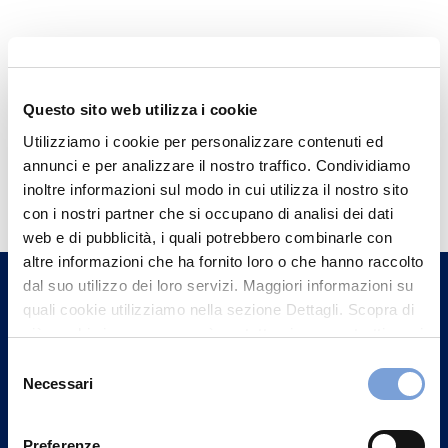
Questo sito web utilizza i cookie
Utilizziamo i cookie per personalizzare contenuti ed
annunci e per analizzare il nostro traffico. Condividiamo
Hai bisogno di
inoltre informazioni sul modo in cui utilizza il nostro sito
informazioni?
con i nostri partner che si occupano di analisi dei dati
Trova l'Agenzia più vicina a te e parla con
web e di pubblicità, i quali potrebbero combinarle con
altre informazioni che ha fornito loro o che hanno raccolto
un nostro Agente.
dal suo utilizzo dei loro servizi. Maggiori informazioni su
quali cookie utilizziamo nella sezione Dettagli. Scopra di
Contattaci
più su chi siamo, come può contattarci e come trattiamo i
dati personali nella nostra Informativa sulla privacy che
Selezione
può trovare nel footer del sito nella sezione "Informativa
Necessari
del
Privacy del sito".
consenso
Preferenze