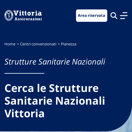
Vai
Vai
Vai
al
al
al
Area riservata
menu
contenuto
footer
di
principale
navigazione
Home
Centri convenzionati
Pianezza
Strutture Sanitarie Nazionali
Cerca le Strutture
Sanitarie Nazionali
Vittoria