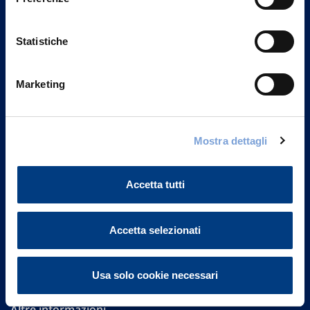
Statistiche
Marketing
Vittoria Assicurazioni S.p.A.
Mostra dettagli
Via Ignazio Gardella, 2
20149 Milano
Part. IVA 01329510158
Accetta tutti
FAQ
Accetta selezionati
Governance
Investor Relations
Usa solo cookie necessari
Altre informazioni