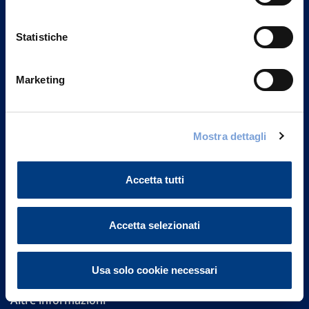
Statistiche
Marketing
Vittoria Assicurazioni S.p.A.
Via Ignazio Gardella, 2
Mostra dettagli
20149 Milano
Part. IVA 01329510158
Accetta tutti
FAQ
Accetta selezionati
Governance
Investor Relations
Usa solo cookie necessari
Altre informazioni