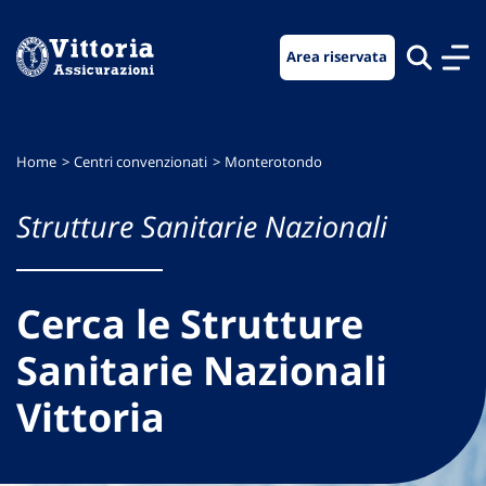
Vai
Vai
Vai
al
al
al
Area riservata
menu
contenuto
footer
di
principale
navigazione
Home
Centri convenzionati
Monterotondo
Strutture Sanitarie Nazionali
Cerca le Strutture
Sanitarie Nazionali
Vittoria