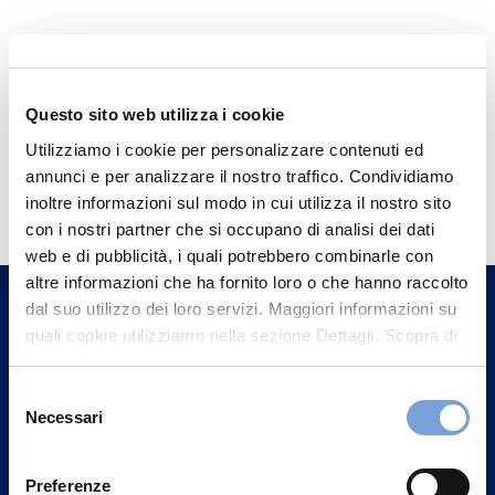
Questo sito web utilizza i cookie
Utilizziamo i cookie per personalizzare contenuti ed
Hai bisogno di
annunci e per analizzare il nostro traffico. Condividiamo
inoltre informazioni sul modo in cui utilizza il nostro sito
informazioni?
con i nostri partner che si occupano di analisi dei dati
Trova l'Agenzia più vicina a te e parla con
web e di pubblicità, i quali potrebbero combinarle con
un nostro Agente.
altre informazioni che ha fornito loro o che hanno raccolto
dal suo utilizzo dei loro servizi. Maggiori informazioni su
quali cookie utilizziamo nella sezione Dettagli. Scopra di
Contattaci
più su chi siamo, come può contattarci e come trattiamo i
dati personali nella nostra Informativa sulla privacy che
Selezione
può trovare nel footer del sito nella sezione "Informativa
Necessari
del
Privacy del sito".
consenso
Preferenze