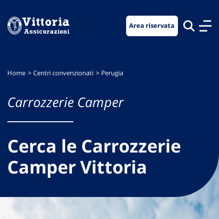
Vai
Vai
Vai
al
al
al
Area riservata
menu
contenuto
footer
di
principale
navigazione
Home
Centri convenzionati
Perugia
Carrozzerie Camper
Cerca le Carrozzerie
Camper Vittoria