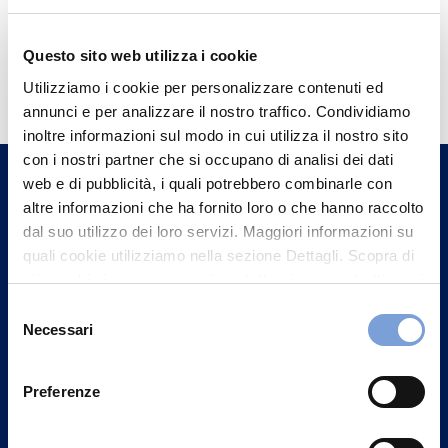
Questo sito web utilizza i cookie
Hai bisogno di
Utilizziamo i cookie per personalizzare contenuti ed
informazioni?
annunci e per analizzare il nostro traffico. Condividiamo
Trova l'Agenzia più vicina a te e parla con
inoltre informazioni sul modo in cui utilizza il nostro sito
un nostro Agente.
con i nostri partner che si occupano di analisi dei dati
web e di pubblicità, i quali potrebbero combinarle con
altre informazioni che ha fornito loro o che hanno raccolto
Contattaci
dal suo utilizzo dei loro servizi. Maggiori informazioni su
quali cookie utilizziamo nella sezione Dettagli. Scopra di
più su chi siamo, come può contattarci e come trattiamo i
dati personali nella nostra Informativa sulla privacy che
Selezione
può trovare nel footer del sito nella sezione "Informativa
Necessari
del
Privacy del sito".
consenso
Preferenze