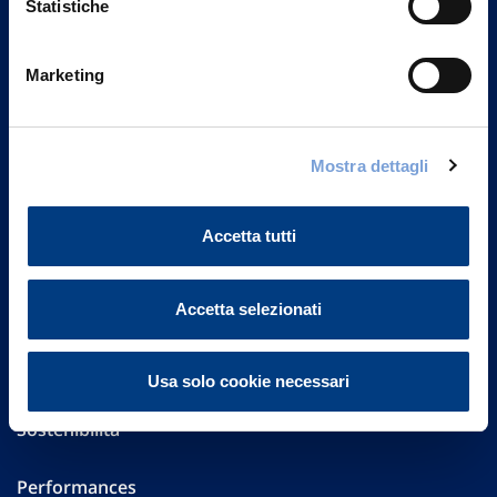
Statistiche
Marketing
Vittoria Assicurazioni S.p.A.
Via Ignazio Gardella, 2
20149 Milano
Part. IVA 01329510158
Mostra dettagli
FAQ
Accetta tutti
Governance
Accetta selezionati
Investor Relations
Altre informazioni
Usa solo cookie necessari
Sostenibilità
Performances