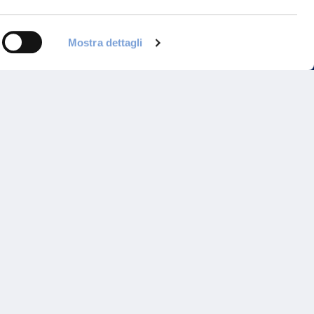
Mostra dettagli
Programma di Fidelizzazione
Reclami
Inadempimenti AAS
Parità di trattamento
Prodotti Partner e Specialisti