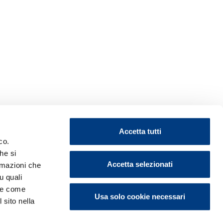
Accetta tutti
co.
he si
Accetta selezionati
ormazioni che
u quali
i e come
Usa solo cookie necessari
 sito nella
ontattaci