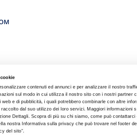
COM
 cookie
rsonalizzare contenuti ed annunci e per analizzare il nostro traffi
zioni sul modo in cui utilizza il nostro sito con i nostri partner c
i web e di pubblicità, i quali potrebbero combinarle con altre inf
 raccolto dal suo utilizzo dei loro servizi. Maggiori informazioni s
ezione Dettagli. Scopra di più su chi siamo, come può contattarc
sogno di informazioni?
ella nostra Informativa sulla privacy che può trovare nel footer del
y del sito".
genzia più vicina a te e parla con un
C