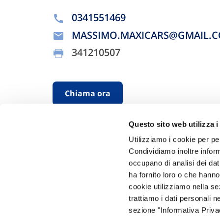
0341551469
MASSIMO.MAXICARS@GMAIL.
341210507
Chiama ora
Questo sito web utilizza i
Utilizziamo i cookie per pe
Condividiamo inoltre informa
occupano di analisi dei dat
ha fornito loro o che hanno
cookie utilizziamo nella s
Hai bi
trattiamo i dati personali n
sezione "Informativa Privac
Trova l'A