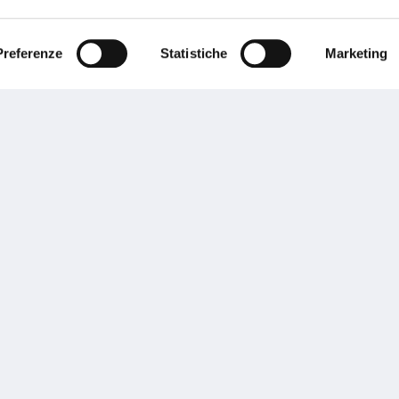
ente.
Preferenze
Statistiche
Marketing
Performances
rnance
Press
tor Relations
Preventivatore online
 informazioni
Attestato di rischio
ibilità
Assistenza clienti