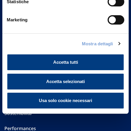
Statistiche
Marketing
Vittoria Assicurazioni S.p.A.
Via Ignazio Gardella, 2
20149 Milano
Part. IVA 01329510158
Mostra dettagli
FAQ
Accetta tutti
Governance
Accetta selezionati
Investor Relations
Altre informazioni
Usa solo cookie necessari
Sostenibilità
Performances