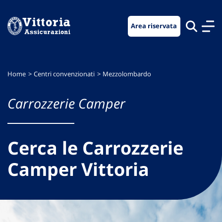
Vai
Vai
Vai
al
al
al
Area riservata
menu
contenuto
footer
di
principale
navigazione
Home
Centri convenzionati
Mezzolombardo
Carrozzerie Camper
Cerca le Carrozzerie
Camper Vittoria