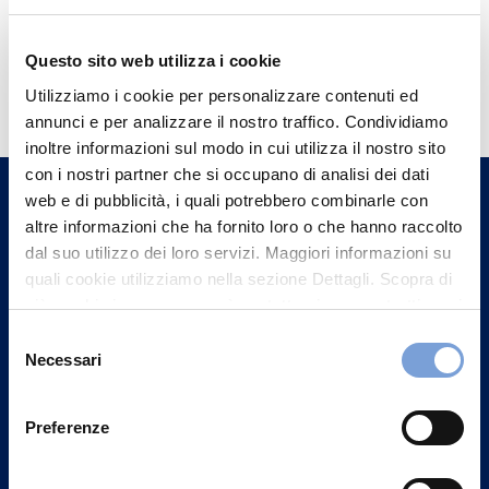
Questo sito web utilizza i cookie
Hai bisogno di
Utilizziamo i cookie per personalizzare contenuti ed
informazioni?
annunci e per analizzare il nostro traffico. Condividiamo
Trova l'Agenzia più vicina a te e parla con
inoltre informazioni sul modo in cui utilizza il nostro sito
un nostro Agente.
con i nostri partner che si occupano di analisi dei dati
web e di pubblicità, i quali potrebbero combinarle con
altre informazioni che ha fornito loro o che hanno raccolto
Contattaci
dal suo utilizzo dei loro servizi. Maggiori informazioni su
quali cookie utilizziamo nella sezione Dettagli. Scopra di
più su chi siamo, come può contattarci e come trattiamo i
dati personali nella nostra Informativa sulla privacy che
Selezione
può trovare nel footer del sito nella sezione "Informativa
Necessari
del
Privacy del sito".
consenso
Preferenze