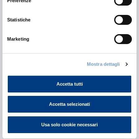
Preferenze
Prima della sottoscrizione leggere il set informativo.
Statistiche
Marketing
Mostra dettagli
Visualizza il set
Accetta tutti
informativo
Accetta selezionati
Usa solo cookie necessari