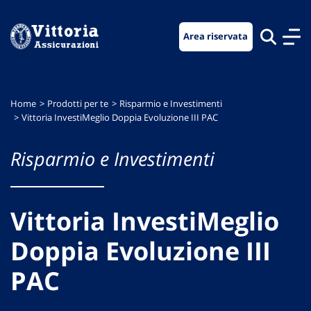
Vai
Vai
Vai
al
al
al
Area riservata
menu
contenuto
footer
di
principale
navigazione
Home
Prodotti per te
Risparmio e Investimenti
Vittoria InvestiMeglio Doppia Evoluzione III PAC
Risparmio e Investimenti
Vittoria InvestiMeglio
Doppia Evoluzione III
PAC