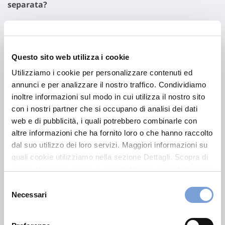
separata?
La Gestione Separata è un particolare fondo in cui
vengono investiti i Capitali dei clienti che scelgono una
Questo sito web utilizza i cookie
polizza vita. Dal rendimento ottenuto con il fondo a
Utilizziamo i cookie per personalizzare contenuti ed
gestione separata deriva la rivalutazione annua del
annunci e per analizzare il nostro traffico. Condividiamo
capitale dovuto all’assicurato.
inoltre informazioni sul modo in cui utilizza il nostro sito
con i nostri partner che si occupano di analisi dei dati
Cosa sono i fondi di investimento Unit Linked?
web e di pubblicità, i quali potrebbero combinarle con
altre informazioni che ha fornito loro o che hanno raccolto
dal suo utilizzo dei loro servizi. Maggiori informazioni su
Investire in polizze vita Unit Linked vuol dire scegliere
quali cookie utilizziamo nella sezione Dettagli. Scopra di
un’assicurazione il cui valore dipende dall’andamento
più su chi siamo, come può contattarci e come trattiamo i
dei mercati finanziari. Scegliendo gli investimenti Unit
dati personali nella nostra Informativa sulla privacy che
Selezione
linked il contraente potrà decidere come suddividere
può trovare nel footer del sito nella sezione "Informativa
Necessari
del
l’investimento tra i vari fondi interni legati a Vittoria
Privacy del sito".
consenso
Assicurazioni, che presentano diversi profili di rischio.