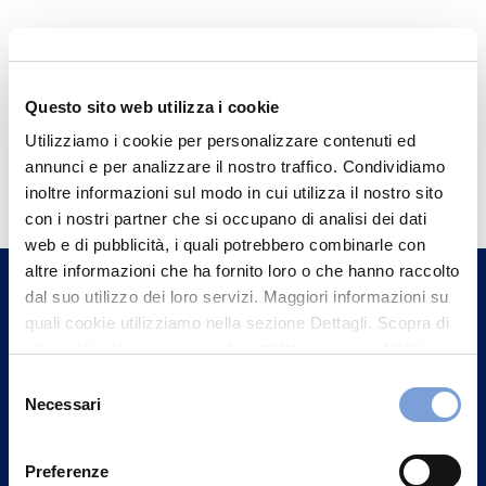
Questo sito web utilizza i cookie
Utilizziamo i cookie per personalizzare contenuti ed
Hai bisogno di
annunci e per analizzare il nostro traffico. Condividiamo
informazioni?
inoltre informazioni sul modo in cui utilizza il nostro sito
con i nostri partner che si occupano di analisi dei dati
Trova l'Agenzia più vicina a te e parla con
web e di pubblicità, i quali potrebbero combinarle con
un nostro Agente.
altre informazioni che ha fornito loro o che hanno raccolto
dal suo utilizzo dei loro servizi. Maggiori informazioni su
Contattaci
quali cookie utilizziamo nella sezione Dettagli. Scopra di
più su chi siamo, come può contattarci e come trattiamo i
dati personali nella nostra Informativa sulla privacy che
Selezione
può trovare nel footer del sito nella sezione "Informativa
Necessari
del
Privacy del sito".
consenso
Preferenze