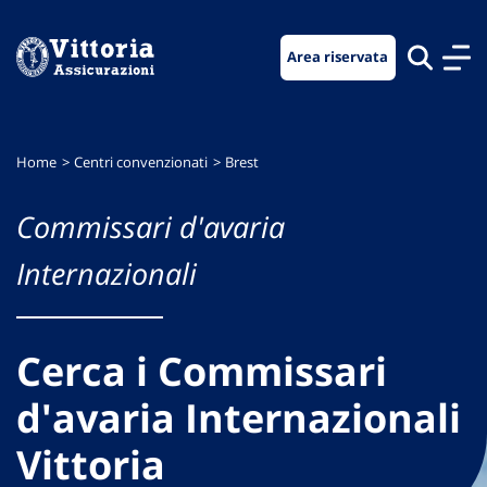
Vai
Vai
Vai
al
al
al
Area riservata
menu
contenuto
footer
di
principale
navigazione
Home
Centri convenzionati
Brest
Commissari d'avaria
Internazionali
Cerca i Commissari
d'avaria Internazionali
Vittoria