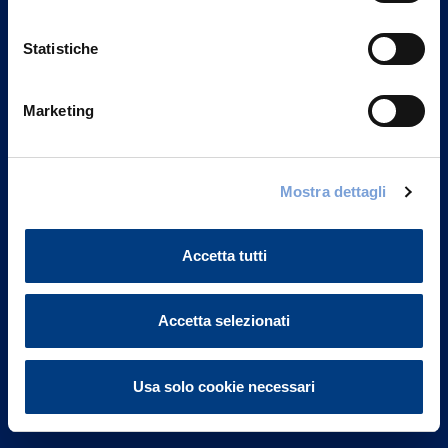
Statistiche
Marketing
Vittoria Assicurazioni S.p.A.
Via Ignazio Gardella, 2
Mostra dettagli
20149 Milano
Part. IVA 01329510158
Accetta tutti
FAQ
Accetta selezionati
Governance
Investor Relations
Usa solo cookie necessari
Altre informazioni