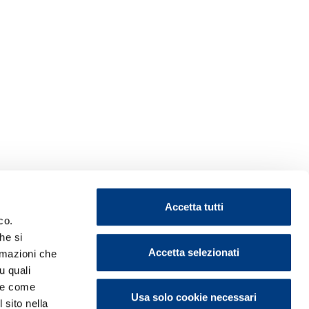
Accetta tutti
co.
he si
Accetta selezionati
ormazioni che
u quali
i e come
Usa solo cookie necessari
 sito nella