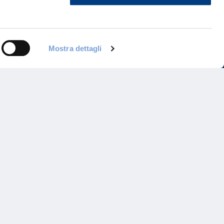
ontattaci
Mostra dettagli
Programma di Fidelizzazione
Reclami
Inadempimenti AAS
Parità di trattamento