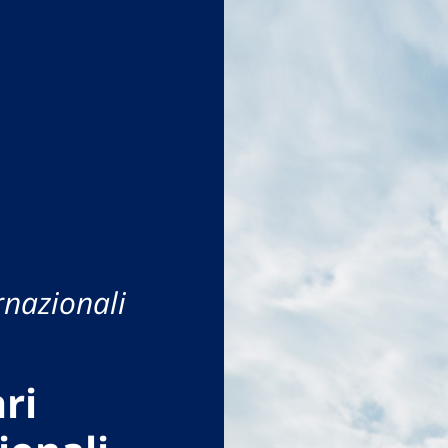
rnazionali
ri