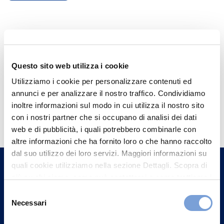
Questo sito web utilizza i cookie
Utilizziamo i cookie per personalizzare contenuti ed
annunci e per analizzare il nostro traffico. Condividiamo
Hai bisogno di
inoltre informazioni sul modo in cui utilizza il nostro sito
con i nostri partner che si occupano di analisi dei dati
informazioni?
web e di pubblicità, i quali potrebbero combinarle con
Trova l'Agenzia più vicina a te e parla con
altre informazioni che ha fornito loro o che hanno raccolto
dal suo utilizzo dei loro servizi. Maggiori informazioni su
un nostro Agente.
quali cookie utilizziamo nella sezione Dettagli. Scopra di
più su chi siamo, come può contattarci e come trattiamo i
Contattaci
dati personali nella nostra Informativa sulla privacy che
Selezione
può trovare nel footer del sito nella sezione "Informativa
Necessari
del
Privacy del sito".
consenso