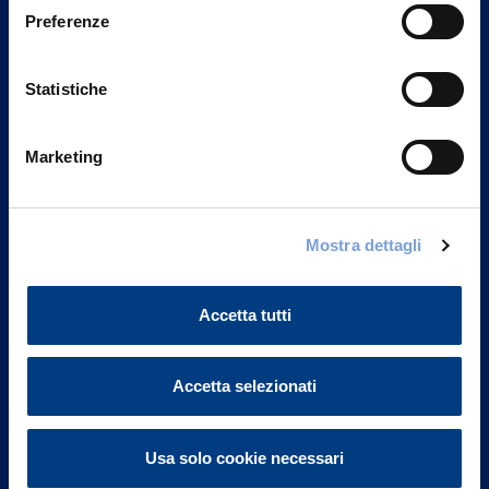
Preferenze
Statistiche
Marketing
Mostra dettagli
Vittoria Assicurazioni S.p.A.
Via Ignazio Gardella, 2
20149 Milano
Accetta tutti
Part. IVA 01329510158
FAQ
Accetta selezionati
Governance
Usa solo cookie necessari
Investor Relations