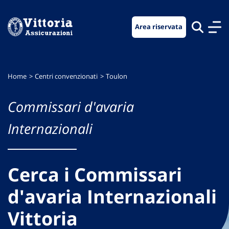
Vai
Vai
Vai
al
al
al
Area riservata
menu
contenuto
footer
di
principale
navigazione
Home
Centri convenzionati
Toulon
Commissari d'avaria
Internazionali
Cerca i Commissari
d'avaria Internazionali
Vittoria