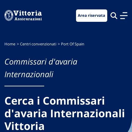
Vai
Vai
Vai
al
al
al
Area riservata
menu
contenuto
footer
di
principale
navigazione
Home
Centri convenzionati
Port Of Spain
Commissari d'avaria
Internazionali
Cerca i Commissari
d'avaria Internazionali
Vittoria