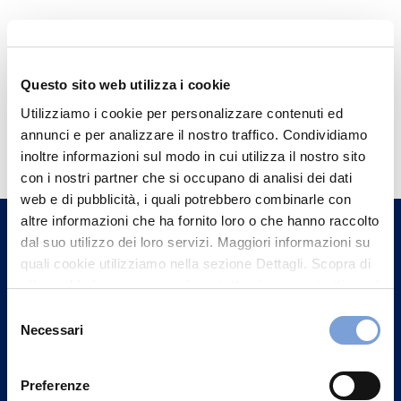
Questo sito web utilizza i cookie
Utilizziamo i cookie per personalizzare contenuti ed
Hai bisogno di
annunci e per analizzare il nostro traffico. Condividiamo
informazioni?
inoltre informazioni sul modo in cui utilizza il nostro sito
con i nostri partner che si occupano di analisi dei dati
Trova l'Agenzia più vicina a te e parla con
web e di pubblicità, i quali potrebbero combinarle con
un nostro Agente.
altre informazioni che ha fornito loro o che hanno raccolto
dal suo utilizzo dei loro servizi. Maggiori informazioni su
Contattaci
quali cookie utilizziamo nella sezione Dettagli. Scopra di
più su chi siamo, come può contattarci e come trattiamo i
dati personali nella nostra Informativa sulla privacy che
Selezione
può trovare nel footer del sito nella sezione "Informativa
Necessari
del
Privacy del sito".
consenso
Preferenze