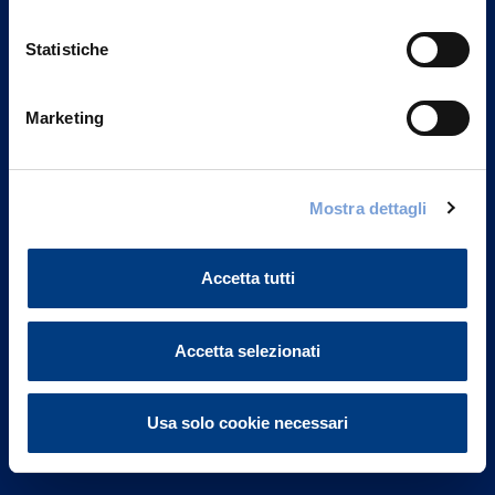
Statistiche
Marketing
Vittoria Assicurazioni S.p.A.
Via Ignazio Gardella, 2
Mostra dettagli
20149 Milano
Part. IVA 01329510158
Accetta tutti
FAQ
Accetta selezionati
Governance
Investor Relations
Usa solo cookie necessari
Altre informazioni