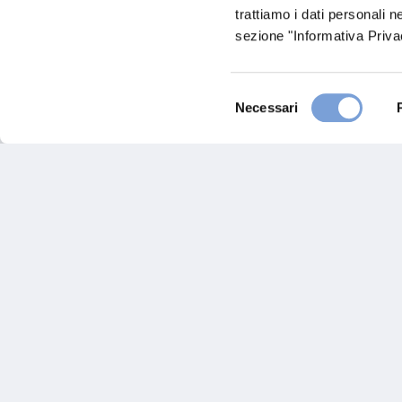
trattiamo i dati personali n
0034 914298421
sezione "Informativa Privac
Chiama ora
Selezione
Necessari
del
consenso
Hai bi
Trova l'A
nostro Ag