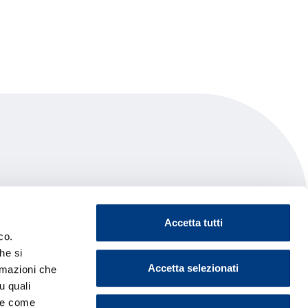
Accetta tutti
co.
he si
Accetta selezionati
ormazioni che
u quali
i e come