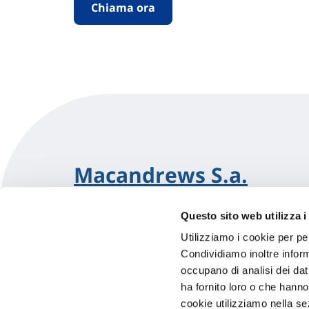
Chiama ora
Macandrews S.a.
Questo sito web utilizza i
Plaza De Las Cortes 4,4 Izda. 28014 Madr
Avila (68)
Indicazioni
Utilizziamo i cookie per pe
Condividiamo inoltre informa
occupano di analisi dei dat
0034 913697900
ha fornito loro o che hanno
madrid@macandrews.com
cookie utilizziamo nella s