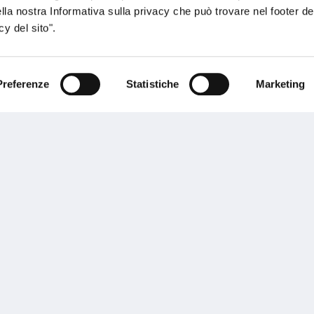
ella nostra Informativa sulla privacy che può trovare nel footer del
y del sito".
Preferenze
Statistiche
Marketing
sogno di informazioni?
genzia più vicina a te e parla con un
C
ente.