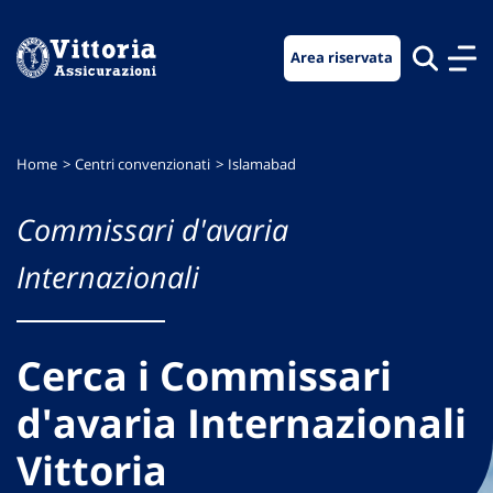
Vai
Vai
Vai
al
al
al
Area riservata
menu
contenuto
footer
di
principale
navigazione
Home
Centri convenzionati
Islamabad
Commissari d'avaria
Internazionali
Cerca i Commissari
d'avaria Internazionali
Vittoria