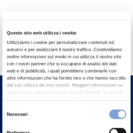
Questo sito web utilizza i cookie
Utilizziamo i cookie per personalizzare contenuti ed
annunci e per analizzare il nostro traffico. Condividiamo
Hai bisogno di
inoltre informazioni sul modo in cui utilizza il nostro sito
informazioni?
con i nostri partner che si occupano di analisi dei dati
Trova l'Agenzia più vicina a te e parla con
web e di pubblicità, i quali potrebbero combinarle con
altre informazioni che ha fornito loro o che hanno raccolto
un nostro Agente.
dal suo utilizzo dei loro servizi. Maggiori informazioni su
quali cookie utilizziamo nella sezione Dettagli. Scopra di
Contattaci
più su chi siamo, come può contattarci e come trattiamo i
dati personali nella nostra Informativa sulla privacy che
Selezione
può trovare nel footer del sito nella sezione "Informativa
Necessari
del
Privacy del sito".
consenso
Preferenze