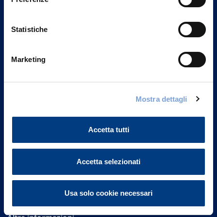
Statistiche
Marketing
Vittoria Assicurazioni S.p.A.
Mostra dettagli
Via Ignazio Gardella, 2
20149 Milano
Part. IVA 01329510158
Accetta tutti
FAQ
Accetta selezionati
Governance
Usa solo cookie necessari
Investor Relations