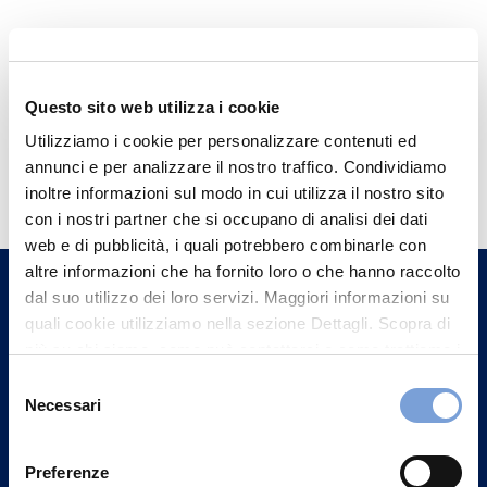
Questo sito web utilizza i cookie
Utilizziamo i cookie per personalizzare contenuti ed
Hai bisogno di
annunci e per analizzare il nostro traffico. Condividiamo
informazioni?
inoltre informazioni sul modo in cui utilizza il nostro sito
con i nostri partner che si occupano di analisi dei dati
Trova l'Agenzia più vicina a te e parla con
web e di pubblicità, i quali potrebbero combinarle con
un nostro Agente.
altre informazioni che ha fornito loro o che hanno raccolto
dal suo utilizzo dei loro servizi. Maggiori informazioni su
Contattaci
quali cookie utilizziamo nella sezione Dettagli. Scopra di
più su chi siamo, come può contattarci e come trattiamo i
dati personali nella nostra Informativa sulla privacy che
Selezione
può trovare nel footer del sito nella sezione "Informativa
Necessari
del
Privacy del sito".
consenso
Preferenze