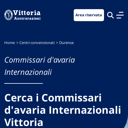
Vai
Vai
Vai
al
al
al
Area riservata
menu
contenuto
footer
di
principale
navigazione
Home
Centri convenzionati
Ourense
Commissari d'avaria
Internazionali
Cerca i Commissari
d'avaria Internazionali
Vittoria