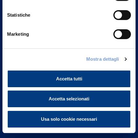
Statistiche
Marketing
Vittoria Assicurazioni S.p.A.
Via Ignazio Gardella, 2
Mostra dettagli
20149 Milano
Part. IVA 01329510158
Accetta tutti
FAQ
Accetta selezionati
Governance
Investor Relations
Usa solo cookie necessari
Altre informazioni