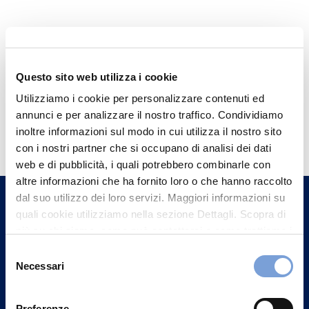
Questo sito web utilizza i cookie
Utilizziamo i cookie per personalizzare contenuti ed
annunci e per analizzare il nostro traffico. Condividiamo
Hai bisogno di
inoltre informazioni sul modo in cui utilizza il nostro sito
informazioni?
con i nostri partner che si occupano di analisi dei dati
web e di pubblicità, i quali potrebbero combinarle con
Trova l'Agenzia più vicina a te e parla con
altre informazioni che ha fornito loro o che hanno raccolto
un nostro Agente.
dal suo utilizzo dei loro servizi. Maggiori informazioni su
quali cookie utilizziamo nella sezione Dettagli. Scopra di
Contattaci
più su chi siamo, come può contattarci e come trattiamo i
dati personali nella nostra Informativa sulla privacy che
Selezione
può trovare nel footer del sito nella sezione "Informativa
Necessari
del
Privacy del sito".
consenso
Preferenze