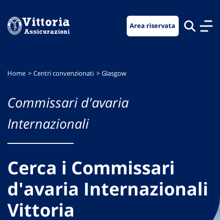
Vai
Vai
Vai
al
al
al
Area riservata
menu
contenuto
footer
di
principale
navigazione
Home
Centri convenzionati
Glasgow
Commissari d'avaria
Internazionali
Cerca i Commissari
d'avaria Internazionali
Vittoria