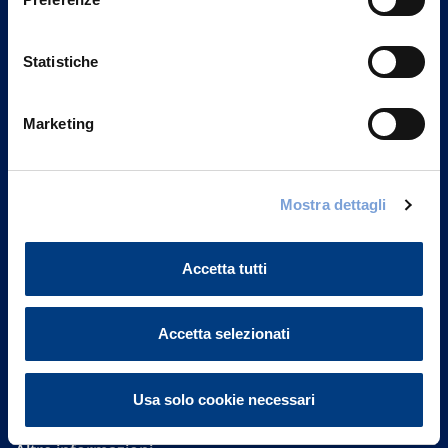
Statistiche
Marketing
Vittoria Assicurazioni S.p.A.
Mostra dettagli
Via Ignazio Gardella, 2
20149 Milano
Part. IVA 01329510158
Accetta tutti
FAQ
Accetta selezionati
Governance
Usa solo cookie necessari
Investor Relations