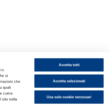
Accetta tutti
co.
he si
Accetta selezionati
ormazioni che
u quali
i e come
Usa solo cookie necessari
 sito nella
ontattaci