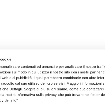
 cookie
rsonalizzare contenuti ed annunci e per analizzare il nostro traffi
zioni sul modo in cui utilizza il nostro sito con i nostri partner c
i web e di pubblicità, i quali potrebbero combinarle con altre inf
 raccolto dal suo utilizzo dei loro servizi. Maggiori informazioni s
ezione Dettagli. Scopra di più su chi siamo, come può contattarc
sogno di informazioni?
ella nostra Informativa sulla privacy che può trovare nel footer del
y del sito".
genzia più vicina a te e parla con un
C