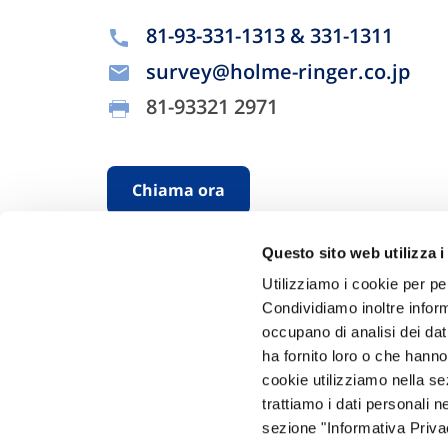
81-93-331-1313 & 331-1311
survey@holme-ringer.co.jp
81-93321 2971
Chiama ora
Questo sito web utilizza i
Utilizziamo i cookie per pe
Condividiamo inoltre informa
occupano di analisi dei dat
ha fornito loro o che hanno
cookie utilizziamo nella s
Hai bi
trattiamo i dati personali n
sezione "Informativa Privac
Trova l'A