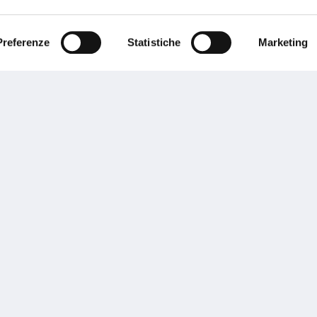
ente.
Preferenze
Statistiche
Marketing
Performances
rnance
Press
tor Relations
Preventivatore online
 informazioni
Attestato di rischio
ibilità
Assistenza clienti