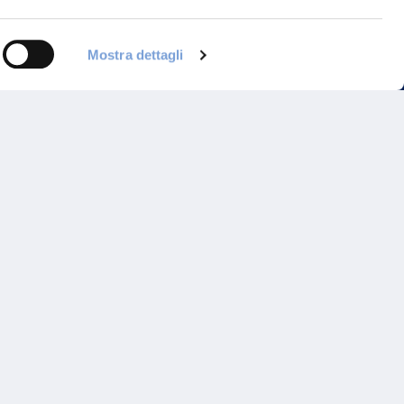
Mostra dettagli
Programma di Fidelizzazione
Reclami
Inadempimenti AAS
Parità di trattamento
Prodotti Partner e Specialisti