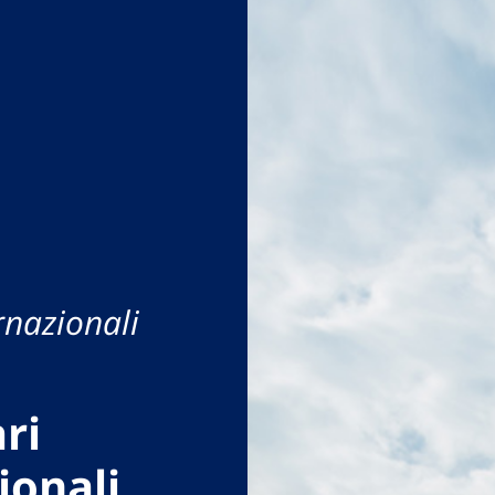
rnazionali
ri
ionali