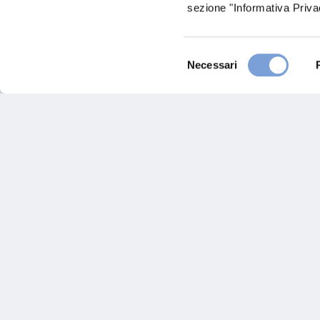
lucverdonck@bdv.be
sezione "Informativa Privac
+32-32315599 & 2338257
Selezione
Necessari
del
consenso
Hai bi
Trova l'A
nostro Ag