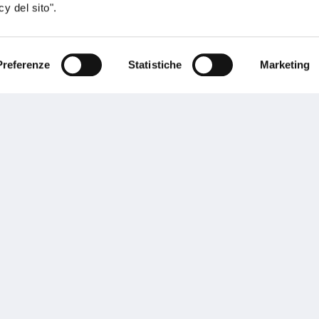
y del sito".
Preferenze
Statistiche
Marketing
sogno di informazioni?
genzia più vicina a te e parla con un
C
ente.