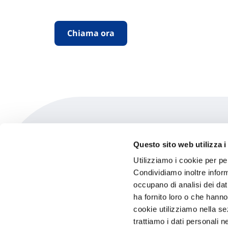
Chiama ora
Questo sito web utilizza i
N.v. Beeckman De Vos
Utilizziamo i cookie per pe
Condividiamo inoltre informa
occupano di analisi dei dat
Ernest Van Dijckkaai 10 - B-2000 Antwer
ha fornito loro o che hanno
Antwerp (4A)
Indicazioni
cookie utilizziamo nella s
trattiamo i dati personali n