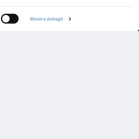
Mostra dettagli
Programma di Fidelizzazione
Reclami
Inadempimenti AAS
Parità di trattamento
Prodotti Partner e Specialisti