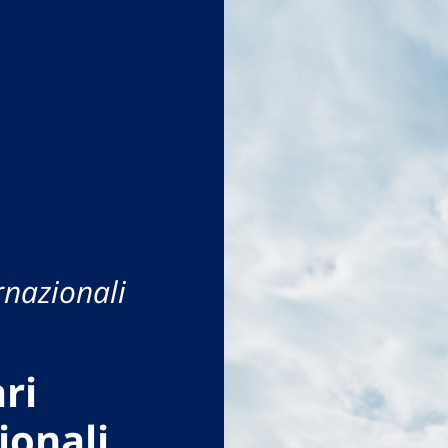
rnazionali
ri
ionali