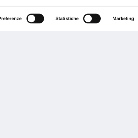
ente.
Preferenze
Statistiche
Marketing
Performances
rnance
Press
tor Relations
Preventivatore online
 informazioni
Attestato di rischio
ibilità
Assistenza clienti