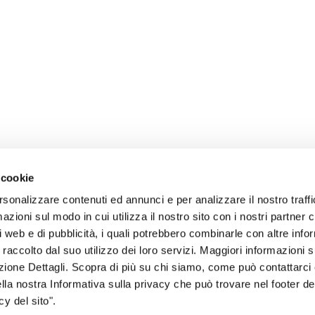
 cookie
rsonalizzare contenuti ed annunci e per analizzare il nostro traffi
zioni sul modo in cui utilizza il nostro sito con i nostri partner c
i web e di pubblicità, i quali potrebbero combinarle con altre inf
 raccolto dal suo utilizzo dei loro servizi. Maggiori informazioni s
ezione Dettagli. Scopra di più su chi siamo, come può contattarc
sogno di informazioni?
ella nostra Informativa sulla privacy che può trovare nel footer del
y del sito".
genzia più vicina a te e parla con un
C