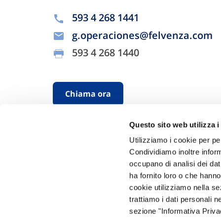
593 4 268 1441
g.operaciones@felvenza.com
593 4 268 1440
Chiama ora
Questo sito web utilizza i
Utilizziamo i cookie per pe
Condividiamo inoltre informa
occupano di analisi dei dat
ha fornito loro o che hanno
cookie utilizziamo nella s
Hai bi
trattiamo i dati personali n
sezione "Informativa Privac
Trova l'A