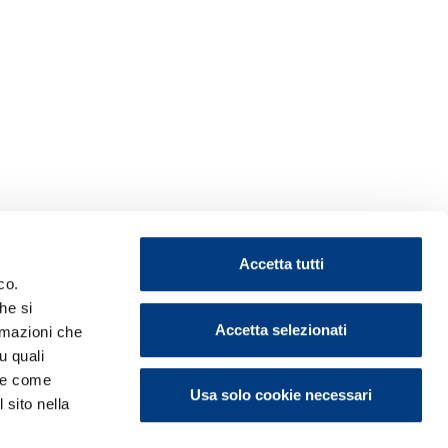
Accetta tutti
co.
he si
Accetta selezionati
ormazioni che
u quali
i e come
Usa solo cookie necessari
 sito nella
ontattaci