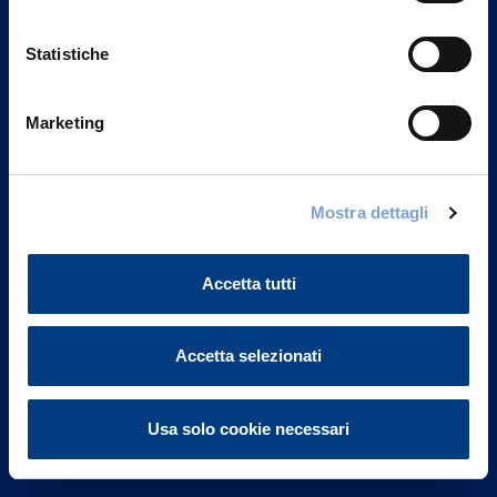
Statistiche
Marketing
Vittoria Assicurazioni S.p.A.
Via Ignazio Gardella, 2
Mostra dettagli
20149 Milano
Part. IVA 01329510158
Accetta tutti
FAQ
Accetta selezionati
Governance
Investor Relations
Usa solo cookie necessari
Altre informazioni