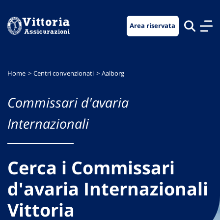
Vai
Vai
Vai
al
al
al
Area riservata
menu
contenuto
footer
di
principale
navigazione
Home
Centri convenzionati
Aalborg
Commissari d'avaria
Internazionali
Cerca i Commissari
d'avaria Internazionali
Vittoria