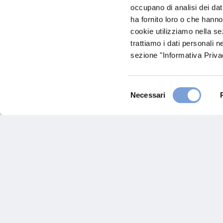
Copenhagen (4F)
Indicazioni
occupano di analisi dei dat
ha fornito loro o che hanno
+45 436 286 16
cookie utilizziamo nella s
trattiamo i dati personali n
dania@post5.tele.dk
sezione "Informativa Privac
+45 436485 29
Selezione
Necessari
del
Chiama ora
consenso
Hai bi