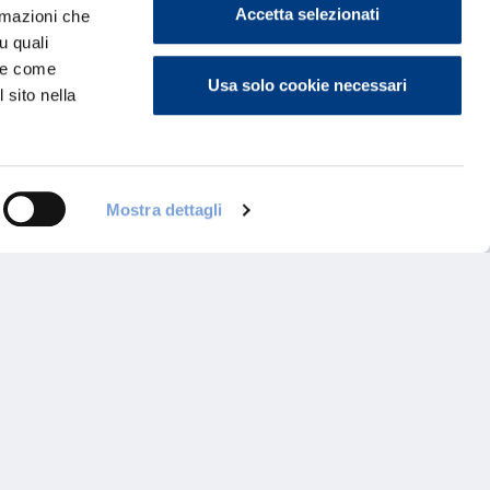
Accetta selezionati
ormazioni che
u quali
i e come
Usa solo cookie necessari
 sito nella
Mostra dettagli