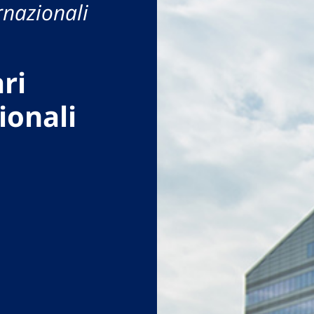
rnazionali
ri
ionali