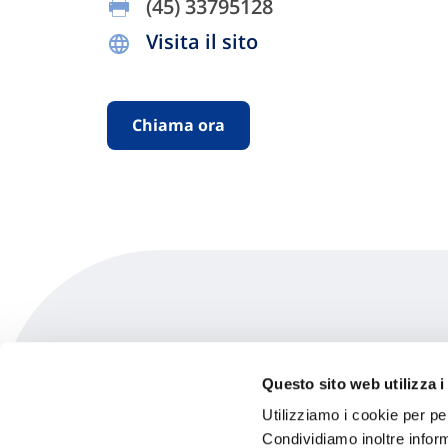
(45) 33795128
Visita il sito
Chiama ora
Dania Control
Questo sito web utilizza i
Utilizziamo i cookie per pe
Topperne 16/21, Dk-2620 Copenhagen-al
Condividiamo inoltre informa