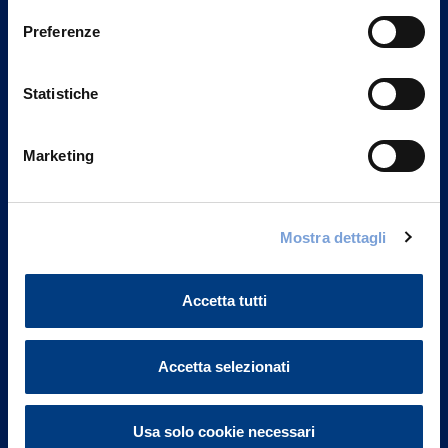
Preferenze
Statistiche
Marketing
Mostra dettagli
Vittoria Assicurazioni S.p.A.
Via Ignazio Gardella, 2
20149 Milano
Accetta tutti
Part. IVA 01329510158
Accetta selezionati
FAQ
Governance
Usa solo cookie necessari