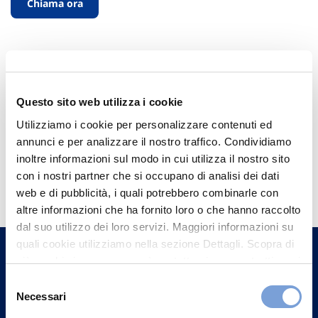
Chiama ora
Questo sito web utilizza i cookie
Utilizziamo i cookie per personalizzare contenuti ed
annunci e per analizzare il nostro traffico. Condividiamo
inoltre informazioni sul modo in cui utilizza il nostro sito
Hai bisogno di
con i nostri partner che si occupano di analisi dei dati
informazioni?
web e di pubblicità, i quali potrebbero combinarle con
altre informazioni che ha fornito loro o che hanno raccolto
Trova l'Agenzia più vicina a te e parla con
dal suo utilizzo dei loro servizi. Maggiori informazioni su
un nostro Agente.
quali cookie utilizziamo nella sezione Dettagli. Scopra di
più su chi siamo, come può contattarci e come trattiamo i
Contattaci
dati personali nella nostra Informativa sulla privacy che
Selezione
può trovare nel footer del sito nella sezione "Informativa
Necessari
del
Privacy del sito".
consenso