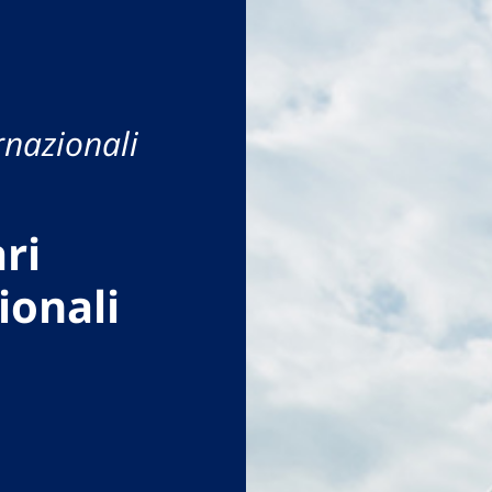
rnazionali
ri
ionali