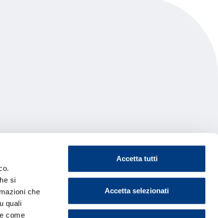
Accetta tutti
co.
he si
Accetta selezionati
ormazioni che
u quali
i e come