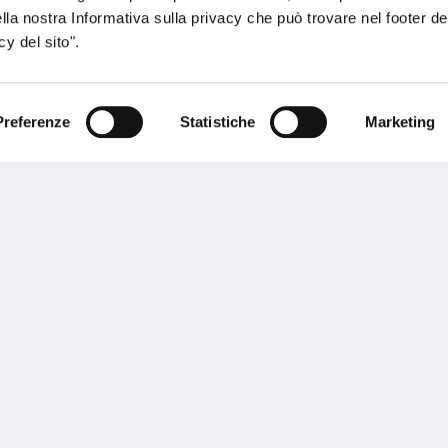
ella nostra Informativa sulla privacy che può trovare nel footer del
y del sito".
Preferenze
Statistiche
Marketing
Ltd - Mr Shillibeer -mr Smith
10038 Usa