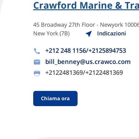
Crawford Marine & Tra
45 Broadway 27th Floor - Newyork 1000
New York (7B)
Indicazioni
+212 248 1156/+2125894753
bill_benney@us.crawco.com
+2122481369/+2122481369
Chiama ora