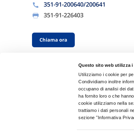
351-91-200640/200641
351-91-226403
Chiama ora
Questo sito web utilizza i
Utilizziamo i cookie per pe
Condividiamo inoltre informa
occupano di analisi dei dat
ha fornito loro o che hanno
Hai bi
cookie utilizziamo nella s
trattiamo i dati personali n
Trova l'A
sezione "Informativa Privac
nostro Ag