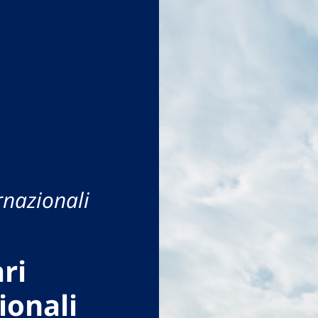
rnazionali
ri
ionali