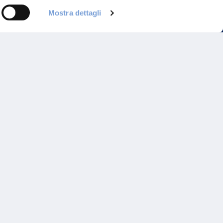
Mostra dettagli
Programma di Fidelizzazione
Reclami
Inadempimenti AAS
Parità di trattamento
Prodotti Partner e Specialisti
Rami Preferiti