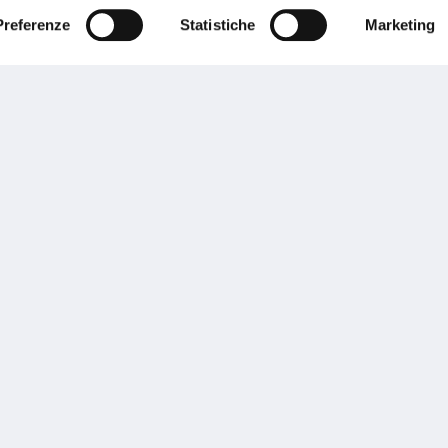
Preferenze
Statistiche
Marketing
Performances
rnance
Press
tor Relations
Preventivatore online
 informazioni
Attestato di rischio
ibilità
Assistenza clienti