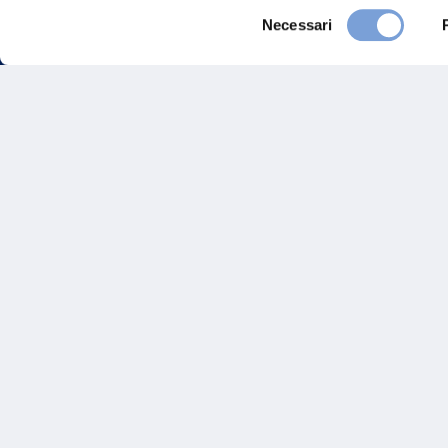
Selezione
Necessari
del
consenso
FAQ
Gove
Vittoria Assicurazioni S.p.A.
Via Ignazio Gardella, 2
Inves
20149 Milano
Part. IVA 01329510158
Altre
Sosten