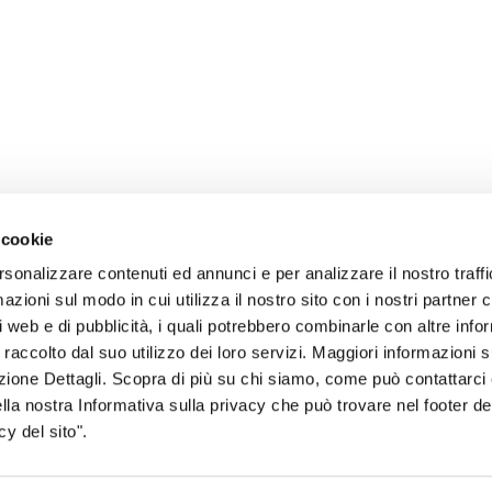
 cookie
rsonalizzare contenuti ed annunci e per analizzare il nostro traffi
zioni sul modo in cui utilizza il nostro sito con i nostri partner c
i web e di pubblicità, i quali potrebbero combinarle con altre inf
 raccolto dal suo utilizzo dei loro servizi. Maggiori informazioni s
sogno di informazioni?
ezione Dettagli. Scopra di più su chi siamo, come può contattarc
ella nostra Informativa sulla privacy che può trovare nel footer del
genzia più vicina a te e parla con un
C
y del sito".
ente.