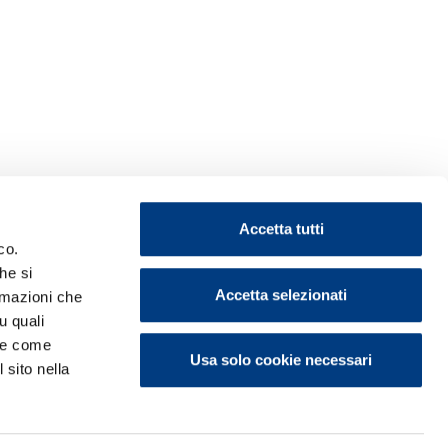
Accetta tutti
co.
he si
Accetta selezionati
ormazioni che
u quali
i e come
Usa solo cookie necessari
 sito nella
ontattaci