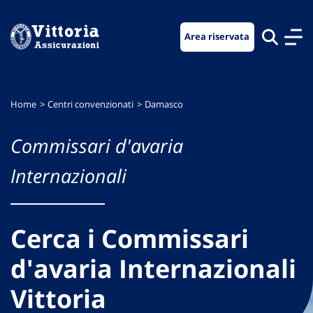
Vai
Vai
Vai
al
al
al
Area riservata
menu
contenuto
footer
di
principale
navigazione
Home
Centri convenzionati
Damasco
Commissari d'avaria
Internazionali
Cerca i Commissari
d'avaria Internazionali
Vittoria