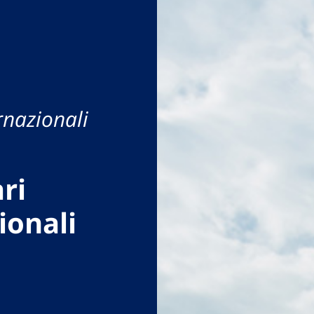
rnazionali
ri
ionali