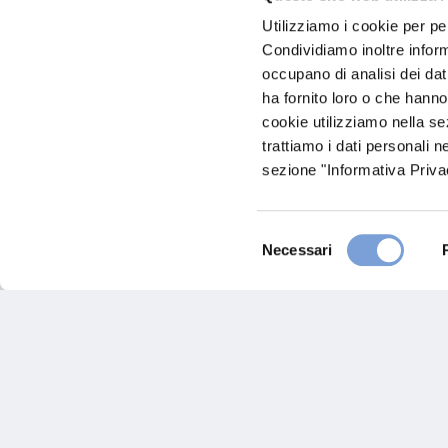
Utilizziamo i cookie per pe
Chiama ora
Condividiamo inoltre informa
occupano di analisi dei dat
ha fornito loro o che hanno
cookie utilizziamo nella s
trattiamo i dati personali n
sezione "Informativa Privac
Selezione
Necessari
del
Sucesor De J Innes
consenso
Barroeta Aldamar 3-1, 48001 Bilbao (bar
Bilbao (68)
Indicazioni
(34) 94 4230161 & 4237648