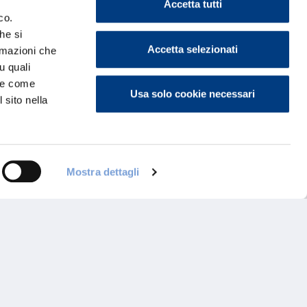
Accetta tutti
co.
he si
Accetta selezionati
ormazioni che
u quali
i e come
Usa solo cookie necessari
 sito nella
Mostra dettagli