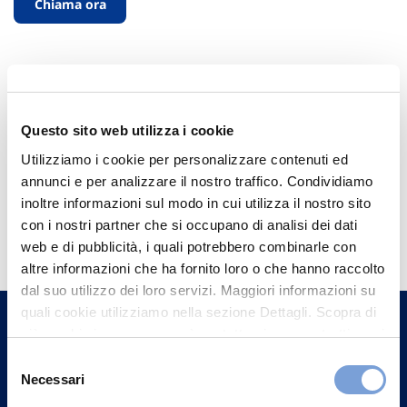
Chiama ora
Questo sito web utilizza i cookie
Utilizziamo i cookie per personalizzare contenuti ed
annunci e per analizzare il nostro traffico. Condividiamo
inoltre informazioni sul modo in cui utilizza il nostro sito
Hai bisogno di
con i nostri partner che si occupano di analisi dei dati
informazioni?
web e di pubblicità, i quali potrebbero combinarle con
altre informazioni che ha fornito loro o che hanno raccolto
Trova l'Agenzia più vicina a te e parla con
dal suo utilizzo dei loro servizi. Maggiori informazioni su
un nostro Agente.
quali cookie utilizziamo nella sezione Dettagli. Scopra di
più su chi siamo, come può contattarci e come trattiamo i
Contattaci
dati personali nella nostra Informativa sulla privacy che
Selezione
può trovare nel footer del sito nella sezione "Informativa
Necessari
del
Privacy del sito".
consenso