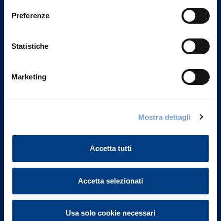
Preferenze
Statistiche
Marketing
Mostra dettagli
Vittoria Assicurazioni S.p.A.
Via Ignazio Gardella, 2
20149 Milano
Accetta tutti
Part. IVA 01329510158
Accetta selezionati
FAQ
Governance
Usa solo cookie necessari