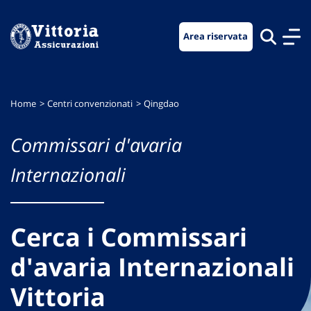
Vai
Vai
Vai
al
al
al
Area riservata
menu
contenuto
footer
di
principale
navigazione
Home
Centri convenzionati
Qingdao
Commissari d'avaria
Internazionali
Cerca i Commissari
d'avaria Internazionali
Vittoria