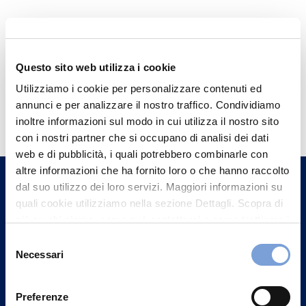
Questo sito web utilizza i cookie
Utilizziamo i cookie per personalizzare contenuti ed
Hai bisogno di
annunci e per analizzare il nostro traffico. Condividiamo
informazioni?
inoltre informazioni sul modo in cui utilizza il nostro sito
con i nostri partner che si occupano di analisi dei dati
Trova l'Agenzia più vicina a te e parla con
web e di pubblicità, i quali potrebbero combinarle con
un nostro Agente.
altre informazioni che ha fornito loro o che hanno raccolto
dal suo utilizzo dei loro servizi. Maggiori informazioni su
Contattaci
quali cookie utilizziamo nella sezione Dettagli. Scopra di
più su chi siamo, come può contattarci e come trattiamo i
dati personali nella nostra Informativa sulla privacy che
Selezione
può trovare nel footer del sito nella sezione "Informativa
Necessari
del
Privacy del sito".
consenso
Preferenze