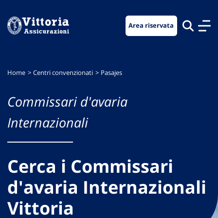
Vai
Vai
Vai
al
al
al
Area riservata
menu
contenuto
footer
di
principale
navigazione
Home
Centri convenzionati
Pasajes
Commissari d'avaria
Internazionali
Cerca i Commissari
d'avaria Internazionali
Vittoria