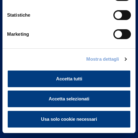
Statistiche
Marketing
Vittoria Assicurazioni S.p.A.
Via Ignazio Gardella, 2
Mostra dettagli
20149 Milano
Part. IVA 01329510158
Accetta tutti
FAQ
Accetta selezionati
Governance
Investor Relations
Usa solo cookie necessari
Altre informazioni