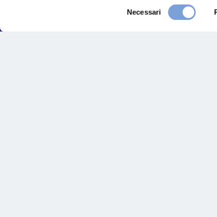
Selezione
Necessari
del
consenso
FAQ
Gove
Vittoria Assicurazioni S.p.A.
Via Ignazio Gardella, 2
Inves
20149 Milano
Part. IVA 01329510158
Altre
Sosten