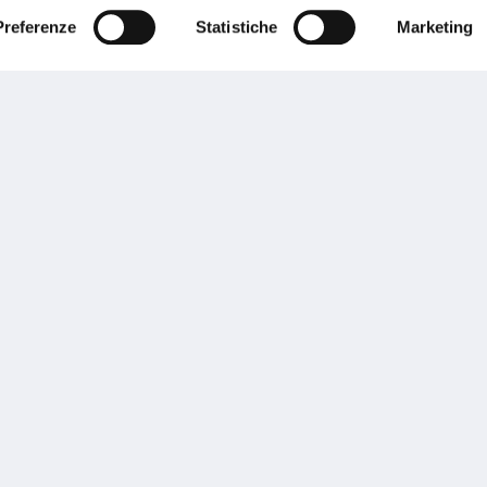
Preferenze
Statistiche
Marketing
Performances
rnance
Press
tor Relations
Preventivatore online
 informazioni
Attestato di rischio
ibilità
Assistenza clienti