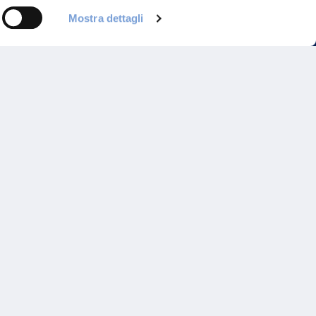
Mostra dettagli
Programma di Fidelizzazione
Reclami
Inadempimenti AAS
Parità di trattamento
Prodotti Partner e Specialisti
Rami Preferiti