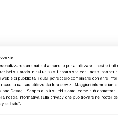
 cookie
rsonalizzare contenuti ed annunci e per analizzare il nostro traffi
zioni sul modo in cui utilizza il nostro sito con i nostri partner c
i web e di pubblicità, i quali potrebbero combinarle con altre inf
 raccolto dal suo utilizzo dei loro servizi. Maggiori informazioni s
sogno di informazioni?
ezione Dettagli. Scopra di più su chi siamo, come può contattarc
ella nostra Informativa sulla privacy che può trovare nel footer del
genzia più vicina a te e parla con un
C
y del sito".
ente.