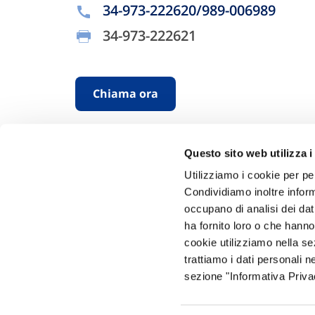
34-973-222620/989-006989
34-973-222621
Chiama ora
Questo sito web utilizza i
Utilizziamo i cookie per pe
Condividiamo inoltre informa
occupano di analisi dei dat
ha fornito loro o che hanno
Hai bi
cookie utilizziamo nella s
trattiamo i dati personali n
Trova l'A
sezione "Informativa Privac
nostro Ag