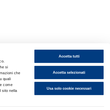
Accetta tutti
co.
he si
Accetta selezionati
ormazioni che
u quali
i e come
Usa solo cookie necessari
 sito nella
ontattaci