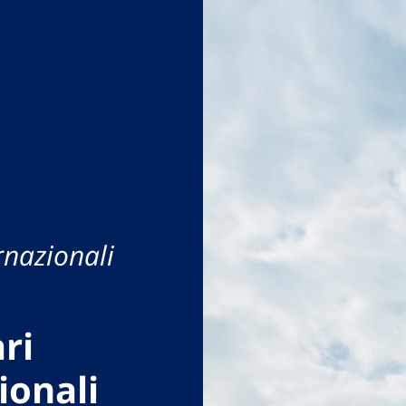
rnazionali
ri
ionali