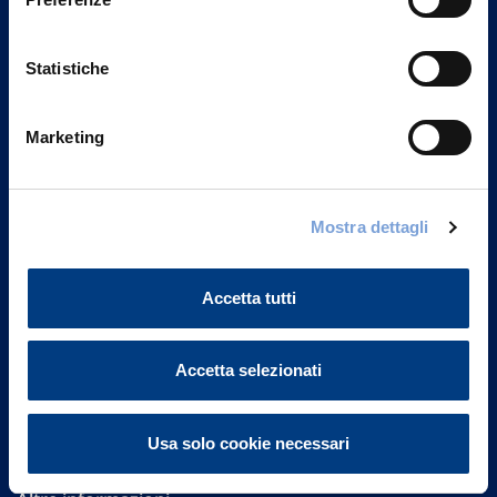
Statistiche
Marketing
Vittoria Assicurazioni S.p.A.
Mostra dettagli
Via Ignazio Gardella, 2
20149 Milano
Part. IVA 01329510158
Accetta tutti
FAQ
Accetta selezionati
Governance
Usa solo cookie necessari
Investor Relations