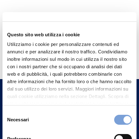
Questo sito web utilizza i cookie
Utilizziamo i cookie per personalizzare contenuti ed
annunci e per analizzare il nostro traffico. Condividiamo
Hai bisogno di
inoltre informazioni sul modo in cui utilizza il nostro sito
informazioni?
con i nostri partner che si occupano di analisi dei dati
web e di pubblicità, i quali potrebbero combinarle con
Trova l'Agenzia più vicina a te e parla con
altre informazioni che ha fornito loro o che hanno raccolto
un nostro Agente.
dal suo utilizzo dei loro servizi. Maggiori informazioni su
quali cookie utilizziamo nella sezione Dettagli. Scopra di
Contattaci
più su chi siamo, come può contattarci e come trattiamo i
dati personali nella nostra Informativa sulla privacy che
Selezione
può trovare nel footer del sito nella sezione "Informativa
Necessari
del
Privacy del sito".
consenso
Preferenze