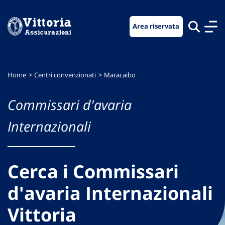
Vai
Vai
Vai
al
al
al
Area riservata
menu
contenuto
footer
di
principale
navigazione
Home
Centri convenzionati
Maracaibo
Commissari d'avaria
Internazionali
Cerca i Commissari
d'avaria Internazionali
Vittoria