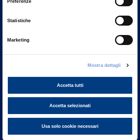
Preferenze
Statistiche
Marketing
Vittoria Assicurazioni S.p.A.
Mostra dettagli
Via Ignazio Gardella, 2
20149 Milano
Part. IVA 01329510158
Accetta tutti
FAQ
Accetta selezionati
Governance
Usa solo cookie necessari
Investor Relations