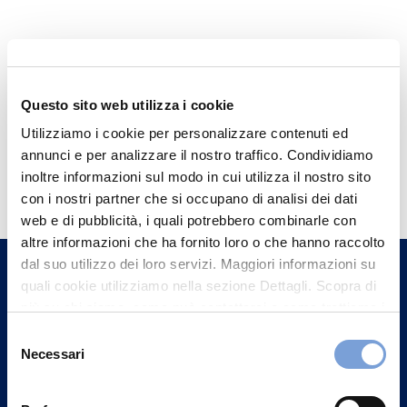
Questo sito web utilizza i cookie
Utilizziamo i cookie per personalizzare contenuti ed
annunci e per analizzare il nostro traffico. Condividiamo
Hai bisogno di
inoltre informazioni sul modo in cui utilizza il nostro sito
informazioni?
con i nostri partner che si occupano di analisi dei dati
web e di pubblicità, i quali potrebbero combinarle con
Trova l'Agenzia più vicina a te e parla con
altre informazioni che ha fornito loro o che hanno raccolto
un nostro Agente.
dal suo utilizzo dei loro servizi. Maggiori informazioni su
quali cookie utilizziamo nella sezione Dettagli. Scopra di
Contattaci
più su chi siamo, come può contattarci e come trattiamo i
dati personali nella nostra Informativa sulla privacy che
Selezione
può trovare nel footer del sito nella sezione "Informativa
Necessari
del
Privacy del sito".
consenso