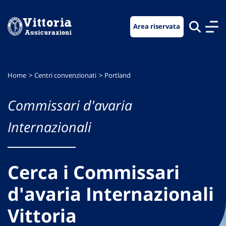
Vai
Vai
Vai
al
al
al
Area riservata
menu
contenuto
footer
di
principale
navigazione
Home
Centri convenzionati
Portland
Commissari d'avaria
Internazionali
Cerca i Commissari
d'avaria Internazionali
Vittoria