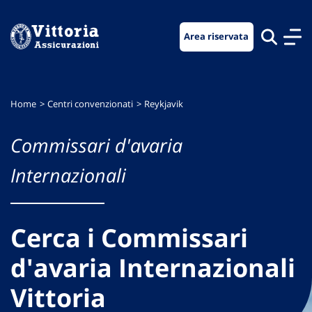
Vai
Vai
Vai
al
al
al
Area riservata
menu
contenuto
footer
di
principale
navigazione
Home
Centri convenzionati
Reykjavik
Commissari d'avaria
Internazionali
Cerca i Commissari
d'avaria Internazionali
Vittoria