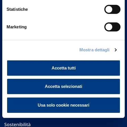
Statistiche
Marketing
Vittoria Assicurazioni S.p.A.
Via Ignazio Gardella, 2
20149 Milano
Mostra dettagli
Part. IVA 01329510158
Accetta tutti
FAQ
Governance
Accetta selezionati
Investor Relations
Usa solo cookie necessari
Altre informazioni
Sostenibilità