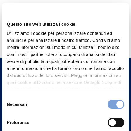
Questo sito web utilizza i cookie
Hai bisogno di
Utilizziamo i cookie per personalizzare contenuti ed
annunci e per analizzare il nostro traffico. Condividiamo
informazioni?
inoltre informazioni sul modo in cui utilizza il nostro sito
Trova l'Agenzia più vicina a te e parla con
con i nostri partner che si occupano di analisi dei dati
un nostro Agente.
web e di pubblicità, i quali potrebbero combinarle con
altre informazioni che ha fornito loro o che hanno raccolto
dal suo utilizzo dei loro servizi. Maggiori informazioni su
Contattaci
quali cookie utilizziamo nella sezione Dettagli. Scopra di
più su chi siamo, come può contattarci e come trattiamo i
dati personali nella nostra Informativa sulla privacy che
Selezione
può trovare nel footer del sito nella sezione "Informativa
Necessari
del
Privacy del sito".
consenso
Preferenze