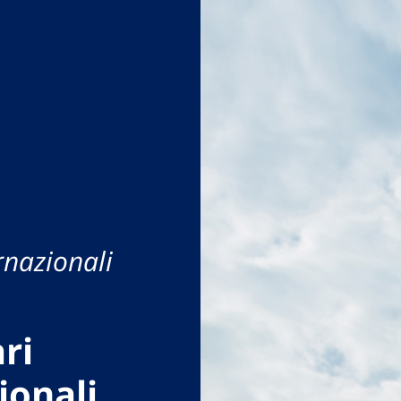
rnazionali
ri
ionali