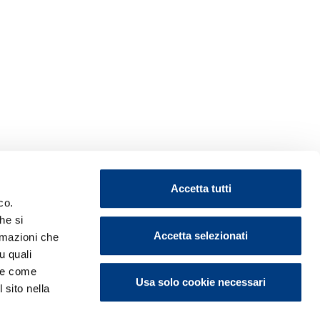
Accetta tutti
co.
he si
Accetta selezionati
ormazioni che
u quali
i e come
Usa solo cookie necessari
 sito nella
ontattaci