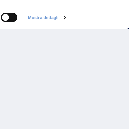
Mostra dettagli
Programma di Fidelizzazione
Reclami
Inadempimenti AAS
Parità di trattamento
Prodotti Partner e Specialisti