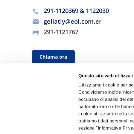
291-1120369 & 1122030
gellatly@eol.com.er
291-1121767
Chiama ora
Questo sito web utilizza i
Utilizziamo i cookie per pe
Condividiamo inoltre informa
occupano di analisi dei dat
ha fornito loro o che hanno
cookie utilizziamo nella s
Hai bi
trattiamo i dati personali n
sezione "Informativa Privac
Trova l'A