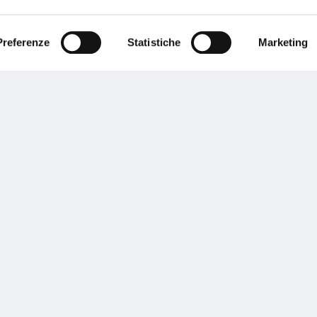
ente.
Preferenze
Statistiche
Marketing
Performances
rnance
Press
tor Relations
Preventivatore online
 informazioni
Attestato di rischio
ibilità
Assistenza clienti