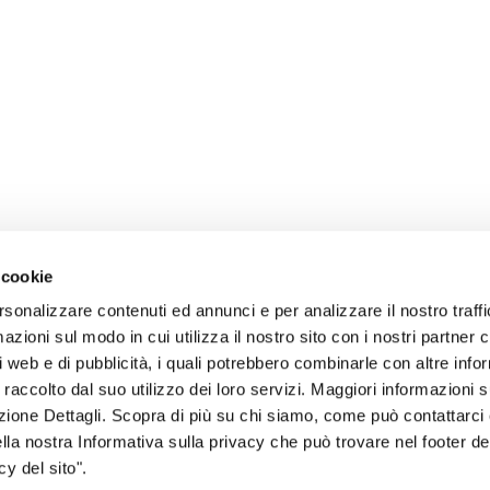
 cookie
rsonalizzare contenuti ed annunci e per analizzare il nostro traffi
zioni sul modo in cui utilizza il nostro sito con i nostri partner c
i web e di pubblicità, i quali potrebbero combinarle con altre inf
 raccolto dal suo utilizzo dei loro servizi. Maggiori informazioni s
ezione Dettagli. Scopra di più su chi siamo, come può contattarc
sogno di informazioni?
ella nostra Informativa sulla privacy che può trovare nel footer del
y del sito".
genzia più vicina a te e parla con un
C