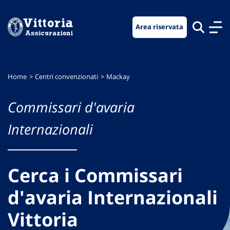
Vai
Vai
Vai
al
al
al
Area riservata
menu
contenuto
footer
di
principale
navigazione
Home
Centri convenzionati
Mackay
Commissari d'avaria
Internazionali
Cerca i Commissari
d'avaria Internazionali
Vittoria