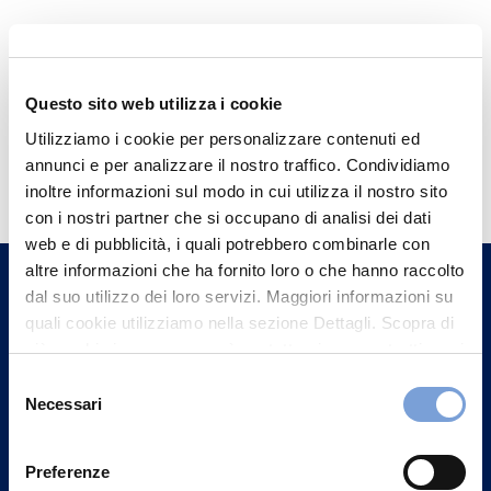
Questo sito web utilizza i cookie
Utilizziamo i cookie per personalizzare contenuti ed
Hai bisogno di
annunci e per analizzare il nostro traffico. Condividiamo
informazioni?
inoltre informazioni sul modo in cui utilizza il nostro sito
con i nostri partner che si occupano di analisi dei dati
Trova l'Agenzia più vicina a te e parla con
web e di pubblicità, i quali potrebbero combinarle con
un nostro Agente.
altre informazioni che ha fornito loro o che hanno raccolto
dal suo utilizzo dei loro servizi. Maggiori informazioni su
Contattaci
quali cookie utilizziamo nella sezione Dettagli. Scopra di
più su chi siamo, come può contattarci e come trattiamo i
dati personali nella nostra Informativa sulla privacy che
Selezione
può trovare nel footer del sito nella sezione "Informativa
Necessari
del
Privacy del sito".
consenso
Preferenze