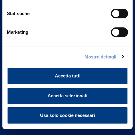
Statistiche
Marketing
Vittoria Assicurazioni S.p.A.
Via Ignazio Gardella, 2
Mostra dettagli
20149 Milano
Part. IVA 01329510158
Accetta tutti
FAQ
Accetta selezionati
Governance
Investor Relations
Usa solo cookie necessari
Altre informazioni