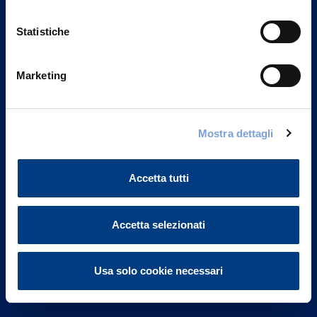
Statistiche
Marketing
Vittoria Assicurazioni S.p.A.
Via Ignazio Gardella, 2
Mostra dettagli
20149 Milano
Part. IVA 01329510158
Accetta tutti
FAQ
Accetta selezionati
Governance
Investor Relations
Usa solo cookie necessari
Altre informazioni