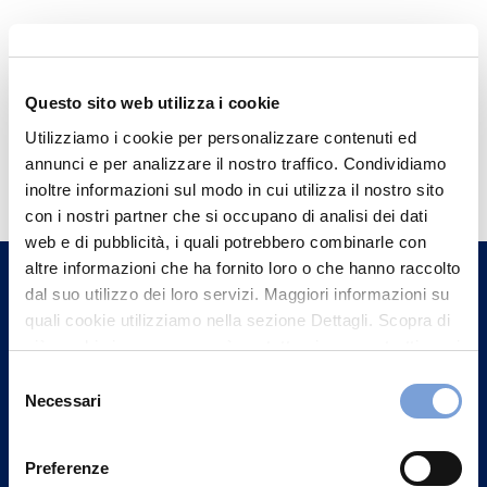
Questo sito web utilizza i cookie
Utilizziamo i cookie per personalizzare contenuti ed
Hai bisogno di
annunci e per analizzare il nostro traffico. Condividiamo
informazioni?
inoltre informazioni sul modo in cui utilizza il nostro sito
con i nostri partner che si occupano di analisi dei dati
Trova l'Agenzia più vicina a te e parla con
web e di pubblicità, i quali potrebbero combinarle con
un nostro Agente.
altre informazioni che ha fornito loro o che hanno raccolto
dal suo utilizzo dei loro servizi. Maggiori informazioni su
Contattaci
quali cookie utilizziamo nella sezione Dettagli. Scopra di
più su chi siamo, come può contattarci e come trattiamo i
dati personali nella nostra Informativa sulla privacy che
Selezione
può trovare nel footer del sito nella sezione "Informativa
Necessari
del
Privacy del sito".
consenso
Preferenze