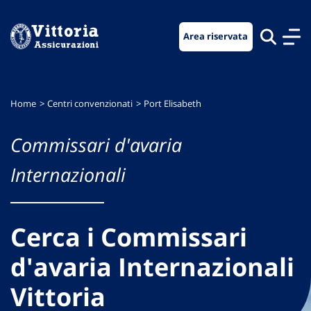
Vai
Vai
Vai
al
al
al
Area riservata
menu
contenuto
footer
di
principale
navigazione
Home
Centri convenzionati
Port Elisabeth
Commissari d'avaria
Internazionali
Cerca i Commissari
d'avaria Internazionali
Vittoria