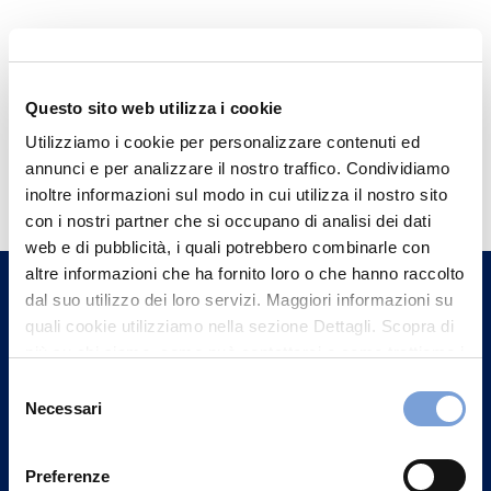
Questo sito web utilizza i cookie
Utilizziamo i cookie per personalizzare contenuti ed
Hai bisogno di
annunci e per analizzare il nostro traffico. Condividiamo
informazioni?
inoltre informazioni sul modo in cui utilizza il nostro sito
con i nostri partner che si occupano di analisi dei dati
Trova l'Agenzia più vicina a te e parla con
web e di pubblicità, i quali potrebbero combinarle con
un nostro Agente.
altre informazioni che ha fornito loro o che hanno raccolto
dal suo utilizzo dei loro servizi. Maggiori informazioni su
Contattaci
quali cookie utilizziamo nella sezione Dettagli. Scopra di
più su chi siamo, come può contattarci e come trattiamo i
dati personali nella nostra Informativa sulla privacy che
Selezione
può trovare nel footer del sito nella sezione "Informativa
Necessari
del
Privacy del sito".
consenso
Preferenze