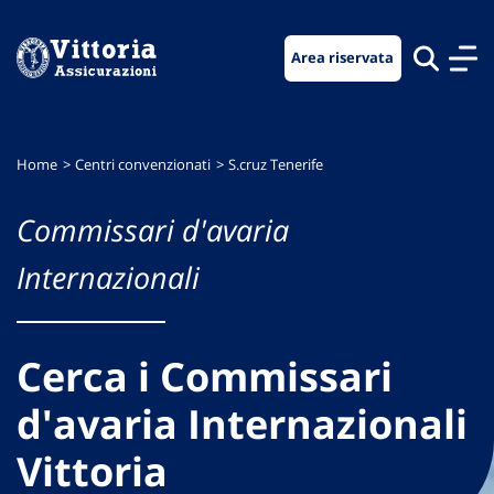
Vai
Vai
Vai
al
al
al
Area riservata
menu
contenuto
footer
di
principale
navigazione
Home
Centri convenzionati
S.cruz Tenerife
Commissari d'avaria
Internazionali
Cerca i Commissari
d'avaria Internazionali
Vittoria