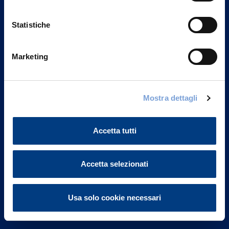
Statistiche
Marketing
Vittoria Assicurazioni S.p.A.
Via Ignazio Gardella, 2
Mostra dettagli
20149 Milano
Part. IVA 01329510158
Accetta tutti
FAQ
Accetta selezionati
Governance
Investor Relations
Usa solo cookie necessari
Altre informazioni