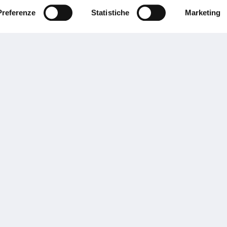
Preferenze
Statistiche
Marketing
Performances
rnance
Press
tor Relations
Preventivatore online
 informazioni
Attestato di rischio
ibilità
Assistenza clienti