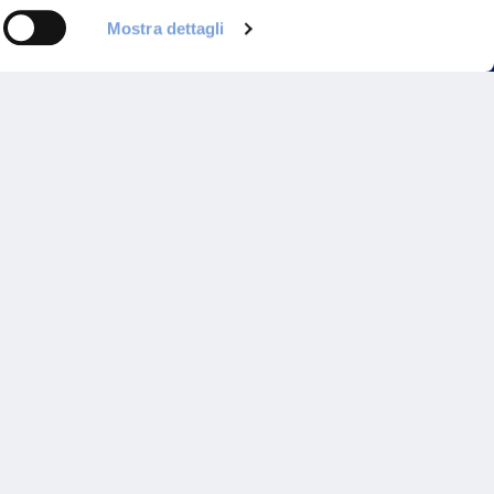
Mostra dettagli
Programma di Fidelizzazione
Reclami
Inadempimenti AAS
Parità di trattamento
Prodotti Partner e Specialisti
Rami Preferiti