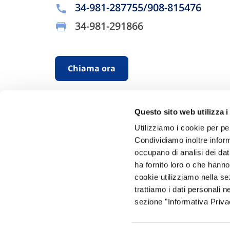
34-981-287755/908-815476
34-981-291866
Chiama ora
Questo sito web utilizza i
Utilizziamo i cookie per pe
Condividiamo inoltre informa
occupano di analisi dei dat
ha fornito loro o che hanno
Hai bi
cookie utilizziamo nella s
trattiamo i dati personali n
Trova l'A
sezione "Informativa Privac
nostro Ag