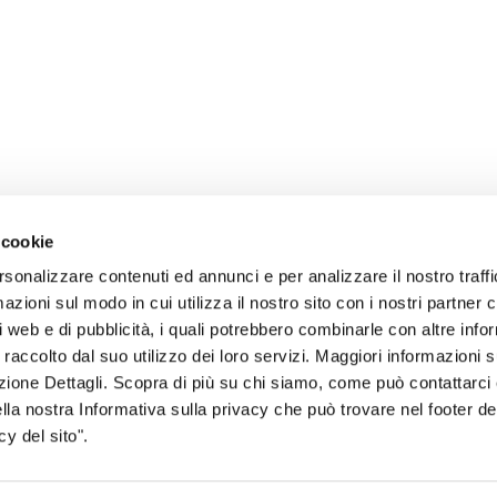
 cookie
rsonalizzare contenuti ed annunci e per analizzare il nostro traffi
zioni sul modo in cui utilizza il nostro sito con i nostri partner c
i web e di pubblicità, i quali potrebbero combinarle con altre inf
 raccolto dal suo utilizzo dei loro servizi. Maggiori informazioni s
sogno di informazioni?
ezione Dettagli. Scopra di più su chi siamo, come può contattarc
ella nostra Informativa sulla privacy che può trovare nel footer del
genzia più vicina a te e parla con un
C
y del sito".
ente.