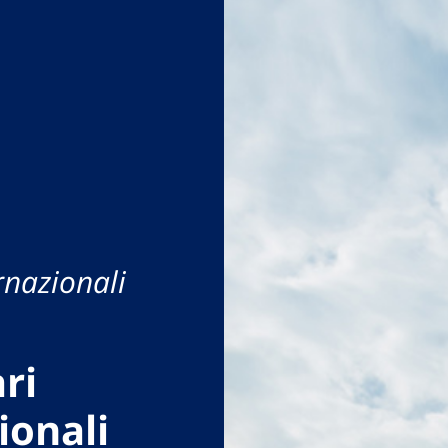
rnazionali
ri
ionali