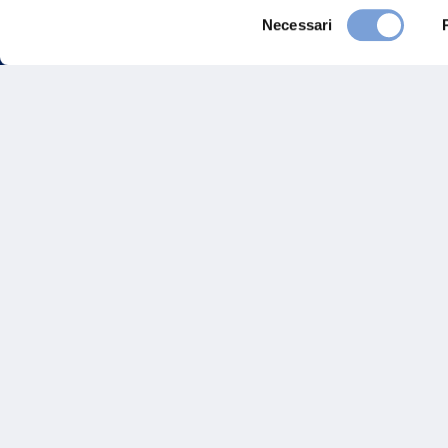
Selezione
Necessari
del
consenso
FAQ
Gove
Vittoria Assicurazioni S.p.A.
Via Ignazio Gardella, 2
Inves
20149 Milano
Part. IVA 01329510158
Altre
Sosten