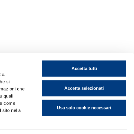
Accetta tutti
co.
he si
Accetta selezionati
ormazioni che
u quali
i e come
Usa solo cookie necessari
 sito nella
ontattaci