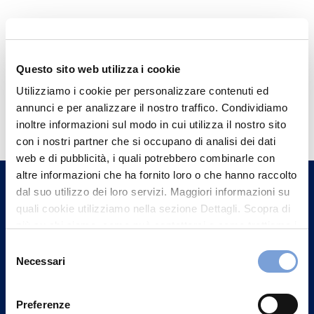
Questo sito web utilizza i cookie
Utilizziamo i cookie per personalizzare contenuti ed
Hai bisogno di
annunci e per analizzare il nostro traffico. Condividiamo
informazioni?
inoltre informazioni sul modo in cui utilizza il nostro sito
con i nostri partner che si occupano di analisi dei dati
Trova l'Agenzia più vicina a te e parla con
web e di pubblicità, i quali potrebbero combinarle con
un nostro Agente.
altre informazioni che ha fornito loro o che hanno raccolto
dal suo utilizzo dei loro servizi. Maggiori informazioni su
Contattaci
quali cookie utilizziamo nella sezione Dettagli. Scopra di
più su chi siamo, come può contattarci e come trattiamo i
dati personali nella nostra Informativa sulla privacy che
Selezione
può trovare nel footer del sito nella sezione "Informativa
Necessari
del
Privacy del sito".
consenso
Preferenze