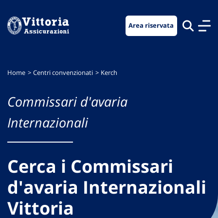
Vai
Vai
Vai
al
al
al
Area riservata
menu
contenuto
footer
di
principale
navigazione
Home
Centri convenzionati
Kerch
Commissari d'avaria
Internazionali
Cerca i Commissari
d'avaria Internazionali
Vittoria