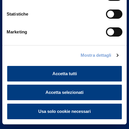
Statistiche
Marketing
Vittoria Assicurazioni S.p.A.
Via Ignazio Gardella, 2
Mostra dettagli
20149 Milano
Part. IVA 01329510158
Accetta tutti
FAQ
Accetta selezionati
Governance
Investor Relations
Usa solo cookie necessari
Altre informazioni