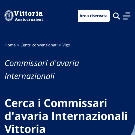
Vai
Vai
Vai
al
al
al
Area riservata
menu
contenuto
footer
di
principale
navigazione
Home
Centri convenzionati
Vigo
Commissari d'avaria
Internazionali
Cerca i Commissari
d'avaria Internazionali
Vittoria