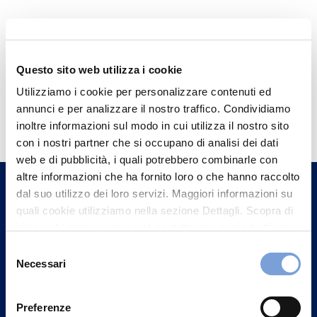
Questo sito web utilizza i cookie
Utilizziamo i cookie per personalizzare contenuti ed
Hai bisogno di
annunci e per analizzare il nostro traffico. Condividiamo
informazioni?
inoltre informazioni sul modo in cui utilizza il nostro sito
con i nostri partner che si occupano di analisi dei dati
Trova l'Agenzia più vicina a te e parla con
web e di pubblicità, i quali potrebbero combinarle con
un nostro Agente.
altre informazioni che ha fornito loro o che hanno raccolto
dal suo utilizzo dei loro servizi. Maggiori informazioni su
Contattaci
quali cookie utilizziamo nella sezione Dettagli. Scopra di
più su chi siamo, come può contattarci e come trattiamo i
dati personali nella nostra Informativa sulla privacy che
Selezione
può trovare nel footer del sito nella sezione "Informativa
Necessari
del
Privacy del sito".
consenso
Preferenze