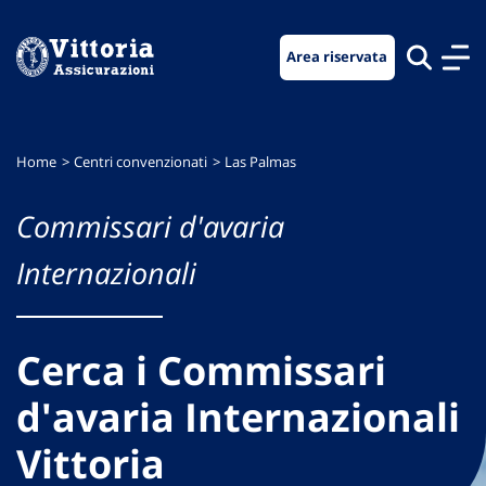
Vai
Vai
Vai
al
al
al
Area riservata
menu
contenuto
footer
di
principale
navigazione
Home
Centri convenzionati
Las Palmas
Commissari d'avaria
Internazionali
Cerca i Commissari
d'avaria Internazionali
Vittoria