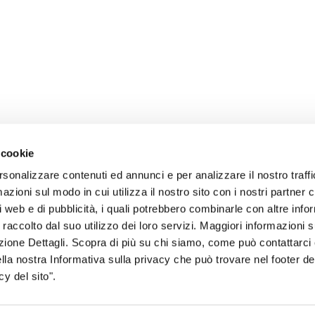
 cookie
rsonalizzare contenuti ed annunci e per analizzare il nostro traffi
zioni sul modo in cui utilizza il nostro sito con i nostri partner c
i web e di pubblicità, i quali potrebbero combinarle con altre inf
 raccolto dal suo utilizzo dei loro servizi. Maggiori informazioni s
sogno di informazioni?
ezione Dettagli. Scopra di più su chi siamo, come può contattarc
ella nostra Informativa sulla privacy che può trovare nel footer del
genzia più vicina a te e parla con un
C
y del sito".
ente.