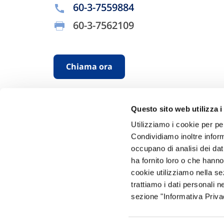
60-3-7559884
60-3-7562109
Chiama ora
Questo sito web utilizza i
Utilizziamo i cookie per pe
Condividiamo inoltre informa
occupano di analisi dei dat
ha fornito loro o che hanno
Hai bi
cookie utilizziamo nella s
trattiamo i dati personali n
Trova l'A
sezione "Informativa Privac
nostro Ag