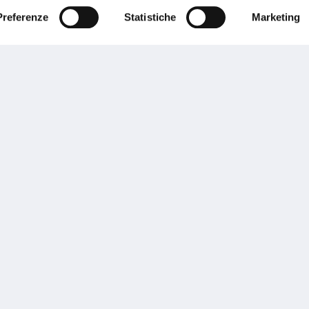
Preferenze
Statistiche
Marketing
Performances
rnance
Press
tor Relations
Preventivatore online
 informazioni
Attestato di rischio
ibilità
Assistenza clienti