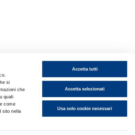
Accetta tutti
co.
he si
Accetta selezionati
ormazioni che
u quali
i e come
Usa solo cookie necessari
 sito nella
ontattaci