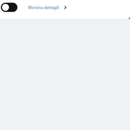
Mostra dettagli
Programma di Fidelizzazione
Reclami
Inadempimenti AAS
Parità di trattamento
Prodotti Partner e Specialisti
Rami Preferiti