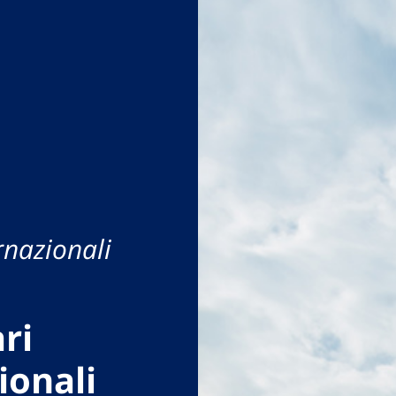
rnazionali
ri
ionali