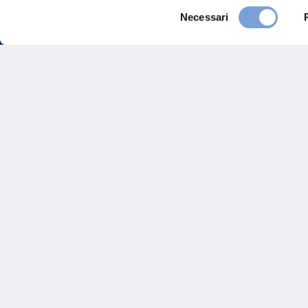
Selezione
Necessari
del
consenso
FAQ
Gove
Vittoria Assicurazioni S.p.A.
Via Ignazio Gardella, 2
Inves
20149 Milano
Part. IVA 01329510158
Altre
Sosten