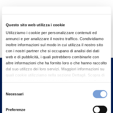
Questo sito web utilizza i cookie
Utilizziamo i cookie per personalizzare contenuti ed
Hai bisogno di
annunci e per analizzare il nostro traffico. Condividiamo
informazioni?
inoltre informazioni sul modo in cui utilizza il nostro sito
con i nostri partner che si occupano di analisi dei dati
Trova l'Agenzia più vicina a te e parla con
web e di pubblicità, i quali potrebbero combinarle con
un nostro Agente.
altre informazioni che ha fornito loro o che hanno raccolto
dal suo utilizzo dei loro servizi. Maggiori informazioni su
Contattaci
quali cookie utilizziamo nella sezione Dettagli. Scopra di
più su chi siamo, come può contattarci e come trattiamo i
dati personali nella nostra Informativa sulla privacy che
Selezione
può trovare nel footer del sito nella sezione "Informativa
Necessari
del
Privacy del sito".
consenso
Preferenze