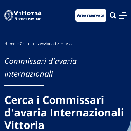
Vai
Vai
Vai
al
al
al
Area riservata
menu
contenuto
footer
di
principale
navigazione
Home
Centri convenzionati
Huesca
Commissari d'avaria
Internazionali
Cerca i Commissari
d'avaria Internazionali
Vittoria