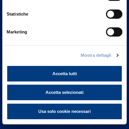
Statistiche
Marketing
Vittoria Assicurazioni S.p.A.
Via Ignazio Gardella, 2
Mostra dettagli
20149 Milano
Part. IVA 01329510158
Accetta tutti
FAQ
Accetta selezionati
Governance
Investor Relations
Usa solo cookie necessari
Altre informazioni