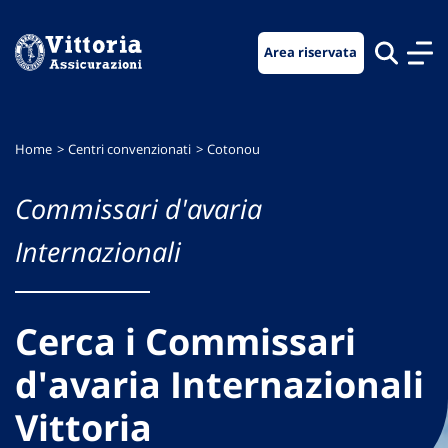
Vai
Vai
Vai
al
al
al
Area riservata
menu
contenuto
footer
di
principale
navigazione
Home
Centri convenzionati
Cotonou
Commissari d'avaria
Internazionali
Cerca i Commissari
d'avaria Internazionali
Vittoria