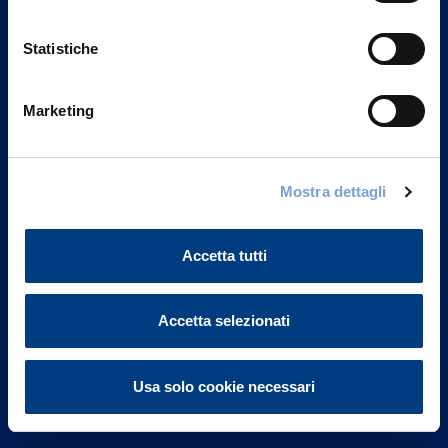
Statistiche
Marketing
Vittoria Assicurazioni S.p.A.
Via Ignazio Gardella, 2
Mostra dettagli
20149 Milano
Part. IVA 01329510158
Accetta tutti
FAQ
Accetta selezionati
Governance
Investor Relations
Usa solo cookie necessari
Altre informazioni