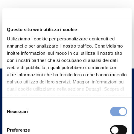
Questo sito web utilizza i cookie
Utilizziamo i cookie per personalizzare contenuti ed
Hai bisogno di
annunci e per analizzare il nostro traffico. Condividiamo
informazioni?
inoltre informazioni sul modo in cui utilizza il nostro sito
con i nostri partner che si occupano di analisi dei dati
Trova l'Agenzia più vicina a te e parla con
web e di pubblicità, i quali potrebbero combinarle con
un nostro Agente.
altre informazioni che ha fornito loro o che hanno raccolto
dal suo utilizzo dei loro servizi. Maggiori informazioni su
Contattaci
quali cookie utilizziamo nella sezione Dettagli. Scopra di
più su chi siamo, come può contattarci e come trattiamo i
dati personali nella nostra Informativa sulla privacy che
Selezione
può trovare nel footer del sito nella sezione "Informativa
Necessari
del
Privacy del sito".
consenso
Preferenze