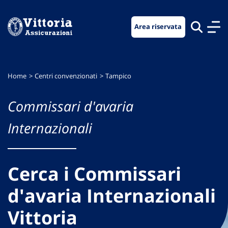
Vai
Vai
Vai
al
al
al
Area riservata
menu
contenuto
footer
di
principale
navigazione
Home
Centri convenzionati
Tampico
Commissari d'avaria
Internazionali
Cerca i Commissari
d'avaria Internazionali
Vittoria