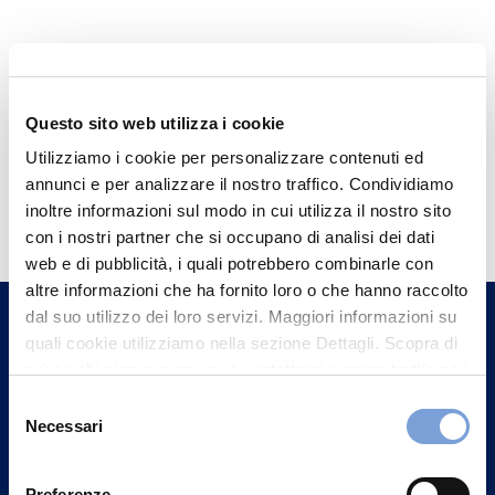
Questo sito web utilizza i cookie
Utilizziamo i cookie per personalizzare contenuti ed
annunci e per analizzare il nostro traffico. Condividiamo
Hai bisogno di
inoltre informazioni sul modo in cui utilizza il nostro sito
informazioni?
con i nostri partner che si occupano di analisi dei dati
web e di pubblicità, i quali potrebbero combinarle con
Trova l'Agenzia più vicina a te e parla con
altre informazioni che ha fornito loro o che hanno raccolto
un nostro Agente.
dal suo utilizzo dei loro servizi. Maggiori informazioni su
quali cookie utilizziamo nella sezione Dettagli. Scopra di
Contattaci
più su chi siamo, come può contattarci e come trattiamo i
dati personali nella nostra Informativa sulla privacy che
Selezione
può trovare nel footer del sito nella sezione "Informativa
Necessari
del
Privacy del sito".
consenso
Preferenze