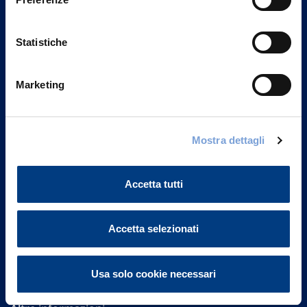
Statistiche
Marketing
Vittoria Assicurazioni S.p.A.
Mostra dettagli
Via Ignazio Gardella, 2
20149 Milano
Part. IVA 01329510158
Accetta tutti
FAQ
Accetta selezionati
Governance
Usa solo cookie necessari
Investor Relations