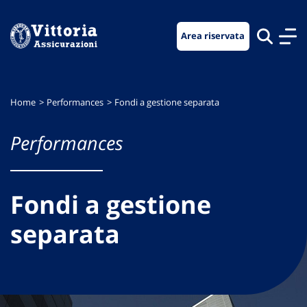
Vai
Vai
Vai
al
al
al
Area riservata
menu
contenuto
footer
di
principale
navigazione
Home
Performances
Fondi a gestione separata
Performances
Fondi a gestione
separata