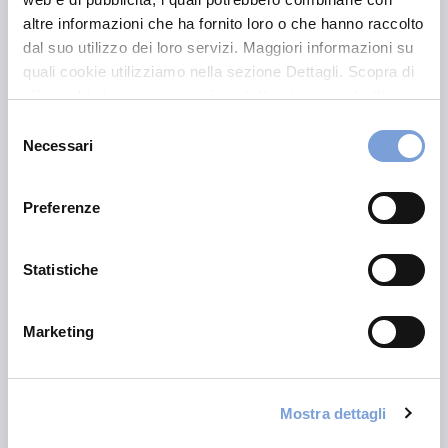
altre informazioni che ha fornito loro o che hanno raccolto
Fondo Vittoria Obiettivo Rendimento
dal suo utilizzo dei loro servizi. Maggiori informazioni su
quali cookie utilizziamo nella sezione Dettagli. Scopra di
più su chi siamo, come può contattarci e come trattiamo i
Vai
dati personali nella nostra Informativa sulla privacy che
Selezione
può trovare nel footer del sito nella sezione "Informativa
Necessari
del
Privacy del sito".
consenso
Fondo Vittoria Obiettivo Valore
Preferenze
Statistiche
Vai
Marketing
Mostra dettagli